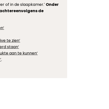
er of in de slaapkamer.′
Onder
ie achtereenvolgens de
en’
ve te zien’
eerd staan’
ukte aan te kunnen’
’
.