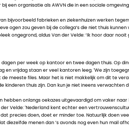
 bij een organisatie als AWVN die in een sociale omgevi
an bijvoorbeeld fabrieken en ziekenhuizen werken tegenw
eve ogen zou geven bij de collega’s die niet thuis kunne
bleek ongegrond, aldus Van der Velde: ‘Ik hoor daar nooit
 dagen per week op kantoor en twee dagen thuis. Op d
 en vrijdag staan er veel kantoren leeg. ′We zijn toegeg
 de meeste files. Maar het is niet makkelijk om dit te v
 kinderen thuis zijn. Dan kun je niet ineens verwachten
en hebben onlangs oekazes uitgevaardigd om vaker naar
n der Velde: ′Nederland kent echter een vertrouwenscul
 dat precies doen, doet er minder toe. Natuurlijk doen v
dat diezelfde menen dan ’s avonds nog even hun mail afha