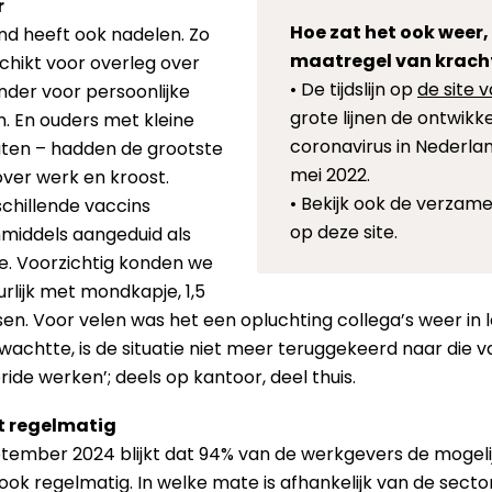
r
Hoe zat het ook weer
d heeft ook nadelen. Zo
maatregel van krach
chikt voor overleg over
• De tijdslijn op
de site 
der voor persoonlijke
grote lijnen de ontwik
. En ouders met kleine
coronavirus in Nederlan
zaten – hadden de grootste
mei 2022.
ver werk en kroost.
• Bekijk ook de verzam
chillende vaccins
op deze site.
nmiddels aangeduid als
le. Voorzichtig konden we
rlijk met mondkapje, 1,5
. Voor velen was het een opluchting collega’s weer in le
wachtte, is de situatie niet meer teruggekeerd naar die
ride werken’; deels op kantoor, deel thuis.
t regelmatig
tember 2024 blijkt dat 94% van de werkgevers de mogelij
k regelmatig. In welke mate is afhankelijk van de sector e