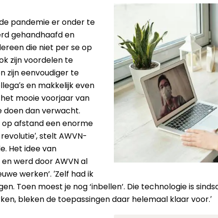
 de pandemie er onder te
werd gehandhaafd en
ereen die niet per se op
ook zijn voordelen te
n zijn eenvoudiger te
llega′s en makkelijk even
n het mooie voorjaar van
e doen dan verwacht.
 op afstand een enorme
revolutie′, stelt AWVN-
. Het idee van
r en werd door AWVN al
uwe werken’. ′Zelf had ik
gen. Toen moest je nog ‘inbellen’. Die technologie is si
ken, bleken de toepassingen daar helemaal klaar voor.′