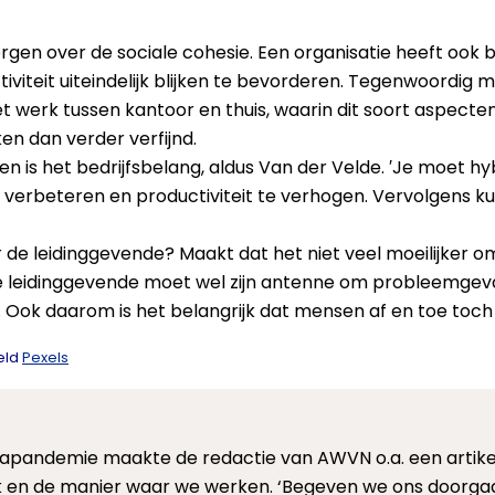
en over de sociale cohesie. Een organisatie heeft ook ba
iviteit uiteindelijk blijken te bevorderen. Tegenwoordig
et werk tussen kantoor en thuis, waarin dit soort aspect
en dan verder verfijnd.
en is het bedrijfsbelang, aldus Van der Velde. ′Je moet hy
erbeteren en productiviteit te verhogen. Vervolgens kun 
de leidinggevende? Maakt dat het niet veel moeilijker 
De leidinggevende moet wel zijn antenne om probleemgev
er. Ook daarom is het belangrijk dat mensen af en toe toc
eld
Pexels
napandemie maakte de redactie van AWVN o.a. een artikel
 en de manier waar we werken. ‘Begeven we ons doorgaa