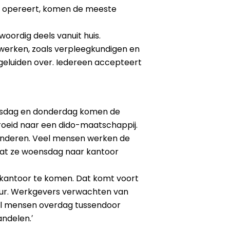
ng opereert, komen de meeste
oordig deels vanuit huis.
n werken, zoals verpleegkundigen en
 geluiden over. Iedereen accepteert
insdag en donderdag komen de
roeid naar een dido-maatschappij.
eranderen. Veel mensen werken de
 dat ze woensdag naar kantoor
 kantoor te komen. Dat komt voort
tuur. Werkgevers verwachten van
eel mensen overdag tussendoor
ndelen.′