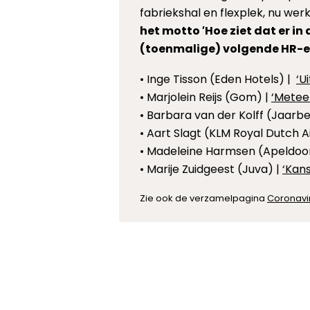
fabriekshal en flexplek, nu we
het motto ′Hoe ziet dat er in
(toenmalige) volgende HR-e
• Inge Tisson (Eden Hotels) |
‘U
• Marjolein Reijs (Gom) |
‘Metee
• Barbara van der Kolff (Jaarbe
• Aart Slagt (KLM Royal Dutch Ai
• Madeleine Harmsen (Apeldoor
• Marije Zuidgeest (Juva) |
‘Kan
Zie ook de verzamelpagina
Coronavi