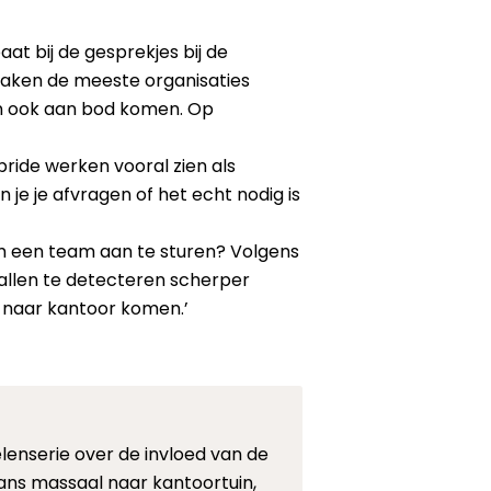
at bij de gesprekjes bij de
 maken de meeste organisaties
en ook aan bod komen. Op
bride werken vooral zien als
je je afvragen of het echt nodig is
om een team aan te sturen? Volgens
allen te detecteren scherper
h naar kantoor komen.’
enserie over de invloed van de
ns massaal naar kantoortuin,