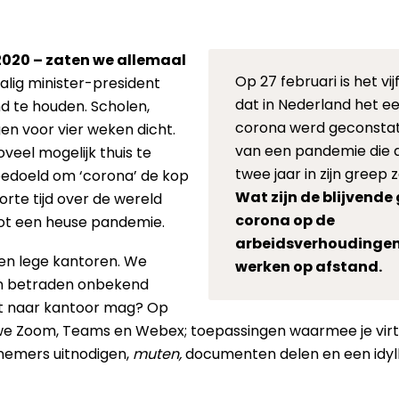
020 – zaten we allemaal
Op 27 februari is het vij
lig minister-president
dat in Nederland het e
d te houden. Scholen,
corona werd geconstat
en voor vier weken dicht.
van een pandemie die 
eel mogelijk thuis te
twee jaar in zijn greep 
bedoeld om ‘corona’ de kop
Wat zijn de blijvende
korte tijd over de wereld
corona op de
tot een heuse pandemie.
arbeidsverhoudingen? 
 en lege kantoren. We
werken op afstand.
en betraden onbekend
niet naar kantoor mag? Op
we Zoom, Teams en Webex; toepassingen waarmee je virt
lnemers uitnodigen,
muten,
documenten delen en een idyll