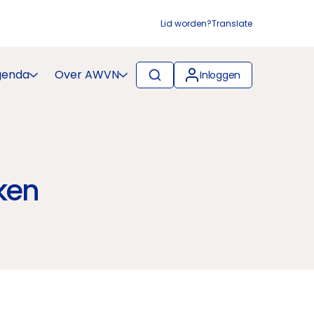
Lid worden?
Translate
genda
Over AWVN
Inloggen
ken