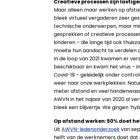
Creatieve processen zijn lastige
Maar alleen maar werken op afstan
bleek virtueel vergaderen zeer ges
technische onderwerpen, maar min
gesprekken of creatieve processen
kinderen – die lange tijd ook thuis
moeite hun aandacht te verdelen o
In de loop van 2021 kwamen er vers
beschikbaar en kwam het virus – i
Covid-19 – geleidelijk onder contro
weer naar onze werkplekken. Natuu
meter afstand en veel handenwassen
AWVN in het najaar van 2020 al ver
bleek een blijvertje. We gingen ‘hyb
Op afstand werken: 50% doet he
Uit
AWVN-ledenonderzoek
van sep
helft van de werknemers doet dat oo