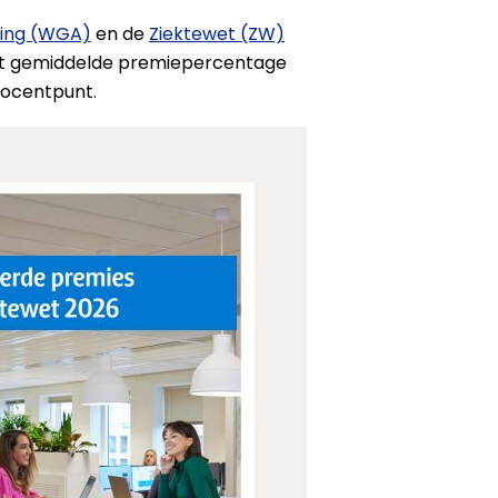
ring (WGA)
en de
Ziektewet (ZW)
 het gemiddelde premiepercentage
rocentpunt.