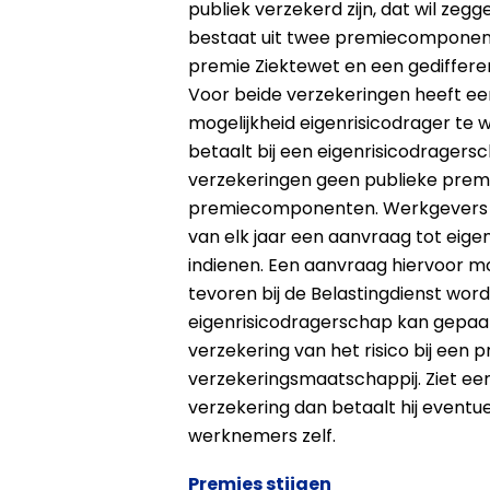
publiek verzekerd zijn, dat wil zeg
bestaat uit twee premiecomponent
premie Ziektewet en een gediffer
Voor beide verzekeringen heeft e
mogelijkheid eigenrisicodrager te
betaalt bij een eigenrisicodragers
verzekeringen geen publieke prem
premiecomponenten. Werkgevers kun
van elk jaar een aanvraag tot eig
indienen. Een aanvraag hiervoor mo
tevoren bij de Belastingdienst wor
eigenrisicodragerschap kan gepa
verzekering van het risico bij een p
verzekeringsmaatschappij. Ziet ee
verzekering dan betaalt hij eventue
werknemers zelf.
Premies stijgen