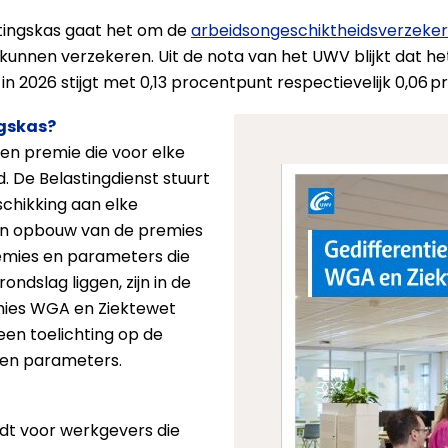
tingskas gaat het om de
arbeidsongeschiktheidsverzeke
kunnen verzekeren. Uit de nota van het UWV blijkt dat
n 2026 stijgt met 0,13 procentpunt respectievelijk 0,06 p
ngskas?
en premie die voor elke
 De Belastingdienst stuurt
schikking aan elke
en opbouw van de premies
emies en parameters die
ondslag liggen, zijn in de
mies WGA en Ziektewet
een toelichting op de
 en parameters.
dt voor werkgevers die