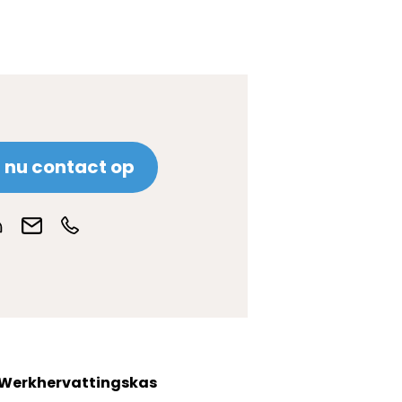
nu contact op
 Werkhervattingskas