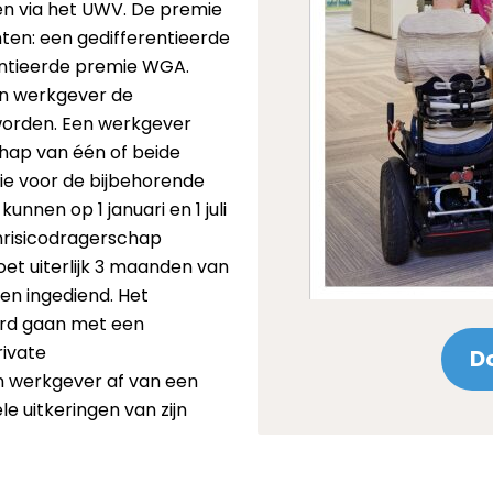
gen via het UWV. De premie
en: een gedifferentieerde
entieerde premie WGA.
en werkgever de
 worden. Een werkgever
chap van één of beide
ie voor de bijbehorende
nen op 1 januari en 1 juli
enrisicodragerschap
et uiterlijk 3 maanden van
den ingediend. Het
ard gaan met een
rivate
D
n werkgever af van een
le uitkeringen van zijn