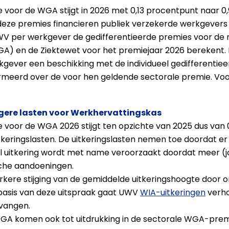
oor de WGA stijgt in 2026 met 0,13 procentpunt naar 0
deze premies financieren publiek verzekerde werkgevers
UWV per werkgever de gedifferentieerde premies voor de 
A) en de Ziektewet voor het premiejaar 2026 berekent. D
kgever een beschikking met de individueel gedifferentie
meerd over de voor hen geldende sectorale premie. Voor 
ere lasten voor Werkhervattingskas
oor de WGA 2026 stijgt ten opzichte van 2025 dus van 0
ringslasten. De uitkeringslasten nemen toe doordat er
l uitkering wordt met name veroorzaakt doordat meer 
che aandoeningen.
rkere stijging van de gemiddelde uitkeringshoogte door 
 basis van deze uitspraak gaat UWV
WIA-uitkeringen
verho
tvangen.
WGA komen ook tot uitdrukking in de sectorale WGA-premi