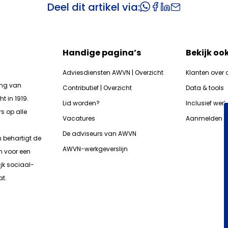
Deel dit artikel via:
Handige pagina’s
Bekijk oo
Adviesdiensten AWVN | Overzicht
Klanten over 
ing van
Contributief | Overzicht
Data & tools
t in 1919.
Lid worden?
Inclusief wer
s op alle
Vacatures
Aanmelden n
De adviseurs van AWVN
n b
ehartigt de
AWVN-werkgeverslijn
n voor een
jk sociaal-
t.