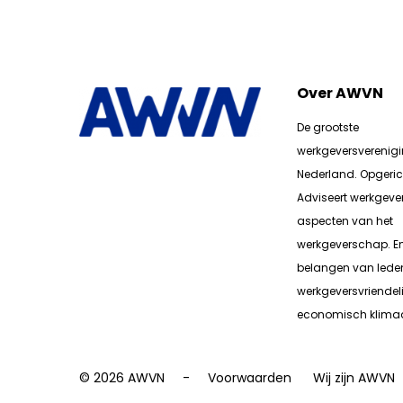
Over AWVN
De grootste
werkgeversverenig
Nederland. Opgerich
Adviseert werkgever
aspecten van het
werkgeverschap. E
belangen van lede
werkgeversvriendeli
economisch klimaa
© 2026 AWVN
Voorwaarden
Wij zijn AWVN