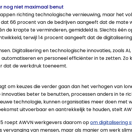
ar nog niet maximaal benut
 stappen richting technologische vernieuwing, maar het vo
t dat 66 procent van de bedrijven aangeeft dat de mate wa
n de krapte te verminderen, gemiddeld is. Slechts één op
ontwikkeld, terwijl 14 procent aangeeft dat de digitaliserin
sen. Digitalisering en technologische innovaties, zoals
e automatiseren en personeel efficiënter in te zetten. 
er dat de werkdruk toeneemt.
gt om keuzes die verder gaan dan het verhogen van lonen 
 innovaties beter te benutten, processen anders in te r
ieuwe technologie, kunnen organisaties meer doen met wat
oekomst uitvoerbaar en aantrekkelijk te houden, stelt AW
025 roept AWVN werkgevers daarom op
om digitalisering
 als vervanging van mensen, maar als manier om werk sli