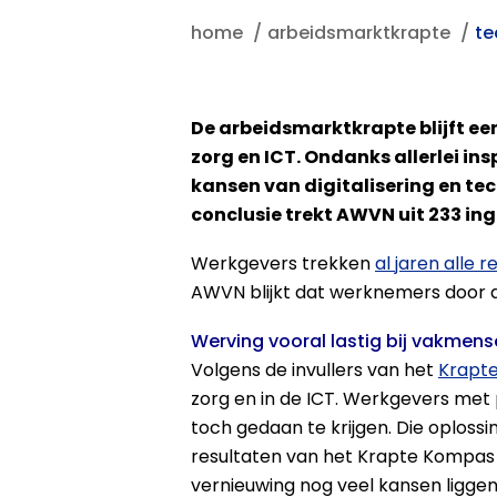
home
arbeidsmarktkrapte
te
De arbeidsmarktkrapte blijft een
zorg en ICT. Ondanks allerlei i
kansen van digitalisering en te
conclusie trekt AWVN uit 233 in
Werkgevers trekken
al jaren alle 
AWVN blijkt dat werknemers door
Werving vooral lastig bij vakmen
Volgens de invullers van het
Krapt
zorg en in de ICT. Werkgevers me
toch gedaan te krijgen. Die oploss
resultaten van het Krapte Kompas b
vernieuwing nog veel kansen ligge