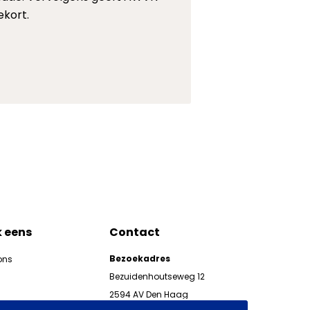
ekort.
k eens
Contact
Bezoekadres
ons
Bezuidenhoutseweg 12
2594 AV Den Haag
kgeven