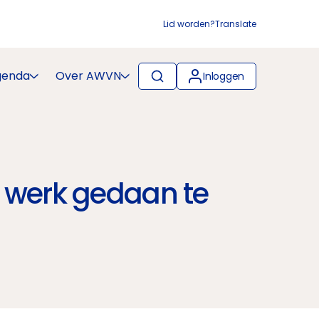
Lid worden?
Translate
genda
Over AWVN
Inloggen
 werk gedaan te