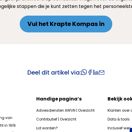
gelijke stappen die je kunt zetten tegen het personeelst
Vul het Krapte Kompas in
Deel dit artikel via:
Handige pagina’s
Bekijk oo
Adviesdiensten AWVN | Overzicht
Klanten over 
ing van
Contributief | Overzicht
Data & tools
t in 1919.
Lid worden?
Inclusief wer