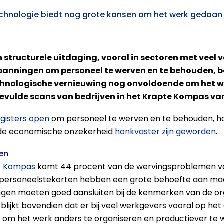
chnologie biedt nog grote kansen om het werk gedaan te
 structurele uitdaging, vooral in sectoren met veel
nspanningen om personeel te werven en te behouden, b
chnologische vernieuwing nog onvoldoende om het we
gevulde scans van bedrijven in het
Krapte Kompas va
registers open
om personeel te werven en te behouden, ho
 de economische onzekerheid
honkvaster zijn geworden
.
sen
e Kompas
komt 44 procent van de wervingsproblemen voo
t personeelstekorten hebben een grote behoefte aan m
ingen moeten goed aansluiten bij de kenmerken van de org
lijkt bovendien dat er bij veel werkgevers vooral op he
n om het werk anders te organiseren en productiever te 