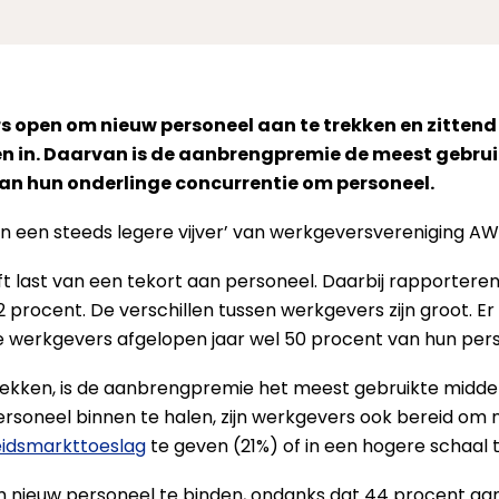
rs open om nieuw personeel aan te trekken en zittend
en in. Daarvan is de aanbrengpremie de meest gebru
van hun onderlinge concurrentie om personeel.
n in een steeds legere vijver’ van werkgeversvereniging A
 last van een tekort aan personeel. Daarbij rapporteren
procent. De verschillen tussen werkgevers zijn groot. Er 
re werkgevers afgelopen jaar wel 50 procent van hun per
kken, is de aanbrengpremie het meest gebruikte middel.
rsoneel binnen te halen, zijn werkgevers ook bereid om 
idsmarkttoeslag
te geven (21%) of in een hogere schaal 
om nieuw personeel te binden, ondanks dat 44 procent aa