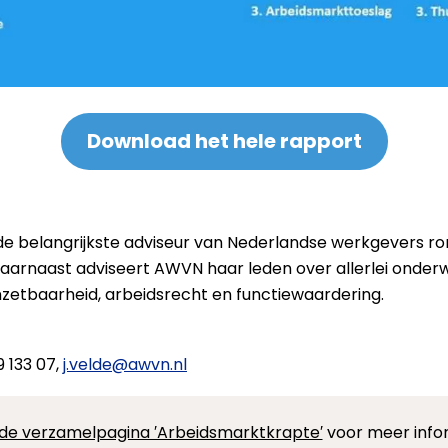
Download het hele rapport
de belangrijkste ­adviseur van Nederlandse werkgevers 
aarnaast adviseert AWVN haar leden over allerlei onde
etbaarheid, arbeidsrecht en functiewaardering.
 133 07,
j.velde@awvn.nl
de verzamelpagina ′Arbeidsmarktkrapte′
voor meer info