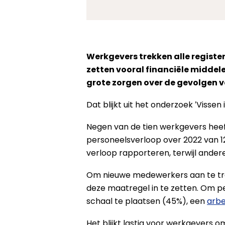
Werkgevers trekken alle registe
zetten vooral financiële middel
grote zorgen over de gevolgen 
Dat blijkt uit het onderzoek ′Visse
Negen van de tien werkgevers heeft
personeelsverloop over 2022 van 12 
verloop rapporteren, terwijl ande
Om nieuwe medewerkers aan te tre
deze maatregel in te zetten. Om pe
schaal te plaatsen (45%), een
arbe
Het blijkt lastig voor werkgevers 