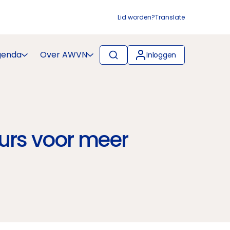
Lid worden?
Translate
genda
Over AWVN
Inloggen
urs voor meer