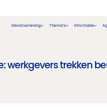
Dienstverlening
Thema’s
Informatie
A
: werkgevers trekken be