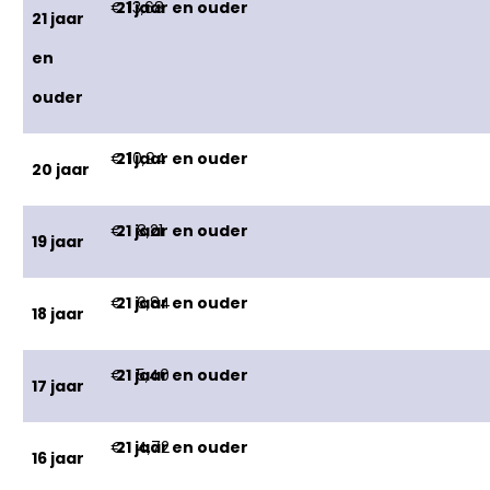
€ 13,68
21 jaar
en
ouder
€ 10,94
20 jaar
€ 8,21
19 jaar
€ 6,84
18 jaar
€ 5,40
17 jaar
€ 4,72
16 jaar