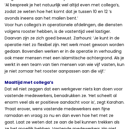
‘Al bespreek je het natuurlijk wel altijd even met collega’s,
zodat ze weten hoe het komt dat je tussen 10 en 12 ’s
avonds ineens aan het mailen bent.’
Voor hun collega’s in operationele afdelingen, die diensten
volgens rooster hebben, is de vastentijd veel lastiger.
Daarvan zijn ze zich goed bewust. Zarhouni: ‘Je kunt in de
operatie niet zo flexibel zijn. Het werk moet gewoon worden
gedaan. Bovendien werken er in de operatie in verhouding
ook meer mensen met een islamitische achtergrond. Als je
werkt in een team van tien mensen van wie vijf vasten, kun
je niet zomaar het rooster aanpassen aan die vijf.’
Maaltijd met collega’s
Dat wil niet zeggen dat een werkgever niets kan doen voor
vastende medewerkers, benadrukken ze. ‘Het scheelt al
enorm veel als er positieve aandacht voor is’, zegt Karahan.
‘Praat erover, wens vastende medewerkers een fijne
ramadan en vraag zo nu en dan even hoe het met ze
gaat. Laat ze weten dat ze aan de bel kunnen trekken als
ze het moeilijk hebben. Vastende medewerkers zijn niet