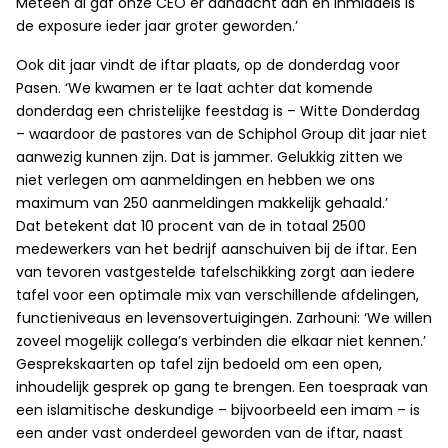
Meteen al gaf onze CEO er aandacht aan en inmiddels is
de exposure ieder jaar groter geworden.’
Ook dit jaar vindt de iftar plaats, op de donderdag voor
Pasen. ‘We kwamen er te laat achter dat komende
donderdag een christelijke feestdag is – Witte Donderdag
– waardoor de pastores van de Schiphol Group dit jaar niet
aanwezig kunnen zijn. Dat is jammer. Gelukkig zitten we
niet verlegen om aanmeldingen en hebben we ons
maximum van 250 aanmeldingen makkelijk gehaald.’
Dat betekent dat 10 procent van de in totaal 2500
medewerkers van het bedrijf aanschuiven bij de iftar. Een
van tevoren vastgestelde tafelschikking zorgt aan iedere
tafel voor een optimale mix van verschillende afdelingen,
functieniveaus en levensovertuigingen. Zarhouni: ‘We willen
zoveel mogelijk collega’s verbinden die elkaar niet kennen.’
Gesprekskaarten op tafel zijn bedoeld om een open,
inhoudelijk gesprek op gang te brengen. Een toespraak van
een islamitische deskundige – bijvoorbeeld een imam – is
een ander vast onderdeel geworden van de iftar, naast