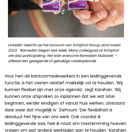
LinkedIn-bericht op het account van Schiphol Group, eind maart
2023. ‘Ramadan began last week. Many colleagues at Schiphol
are also participating. We wish everyone Ramadan Mubarak’ –
oftewel een gezegende of gelukkige vastenperiode.
Voor hen als kantoormedewerkers in een leidinggevende
functie, is het vasten relatief makkelijk vol te houden. ‘Wij
kunnen flexibel zijn met onze agenda’, zegt Karahan. ‘Wij
kunnen onze afspraken zo inplannen dat we wat later
beginnen, eerder eindigen of vanuit huis werken. Uiteraard
daar waar dat mogelijk is.’ Zarhouni: ‘Die flexibiliteit is
absoluut het fijne van ons werk. Ook voordat ik
leidinggevende was, heb ik nooit om toestemming hoeven
vragen om wat andere werktijden aan te houden.’ Karahan: