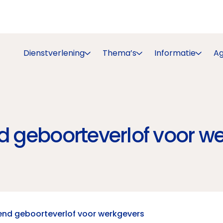
Dienstverlening
Thema’s
Informatie
A
nd geboorteverlof voor w
lend geboorteverlof voor werkgevers