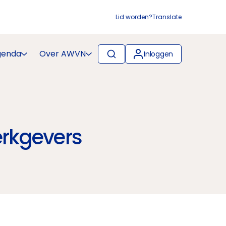
Lid worden?
Translate
genda
Over AWVN
Inloggen
erkgevers