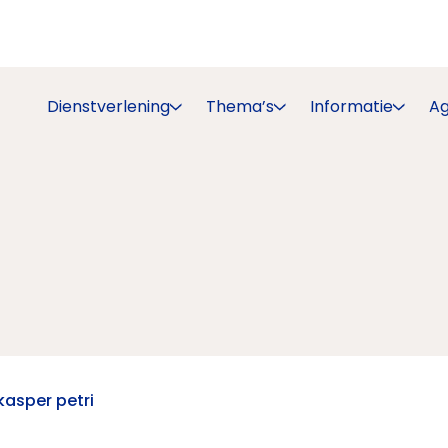
Dienstverlening
Thema’s
Informatie
A
kasper petri