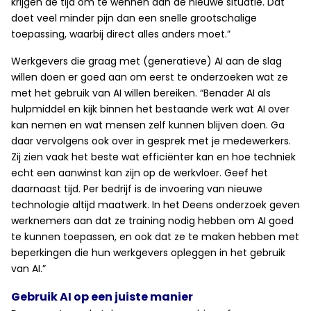
krijgen de tijd om te wennen aan de nieuwe situatie. Dat
doet veel minder pijn dan een snelle grootschalige
toepassing, waarbij direct alles anders moet.”
Werkgevers die graag met (generatieve) AI aan de slag
willen doen er goed aan om eerst te onderzoeken wat ze
met het gebruik van AI willen bereiken. “Benader AI als
hulpmiddel en kijk binnen het bestaande werk wat AI over
kan nemen en wat mensen zelf kunnen blijven doen. Ga
daar vervolgens ook over in gesprek met je medewerkers.
Zij zien vaak het beste wat efficiënter kan en hoe techniek
echt een aanwinst kan zijn op de werkvloer. Geef het
daarnaast tijd. Per bedrijf is de invoering van nieuwe
technologie altijd maatwerk. In het Deens onderzoek geven
werknemers aan dat ze training nodig hebben om AI goed
te kunnen toepassen, en ook dat ze te maken hebben met
beperkingen die hun werkgevers opleggen in het gebruik
van AI.”
Gebruik AI op een juiste manier