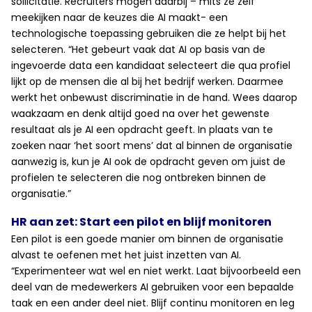
sollicitatie. Recruiters mogen daarbij – mits ze zelf
meekijken naar de keuzes die AI maakt- een
technologische toepassing gebruiken die ze helpt bij het
selecteren. “Het gebeurt vaak dat AI op basis van de
ingevoerde data een kandidaat selecteert die qua profiel
lijkt op de mensen die al bij het bedrijf werken. Daarmee
werkt het onbewust discriminatie in de hand. Wees daarop
waakzaam en denk altijd goed na over het gewenste
resultaat als je AI een opdracht geeft. In plaats van te
zoeken naar ‘het soort mens’ dat al binnen de organisatie
aanwezig is, kun je AI ook de opdracht geven om juist de
profielen te selecteren die nog ontbreken binnen de
organisatie.”
HR aan zet: Start een pilot en blijf monitoren
Een pilot is een goede manier om binnen de organisatie
alvast te oefenen met het juist inzetten van AI.
“Experimenteer wat wel en niet werkt. Laat bijvoorbeeld een
deel van de medewerkers AI gebruiken voor een bepaalde
taak en een ander deel niet. Blijf continu monitoren en leg