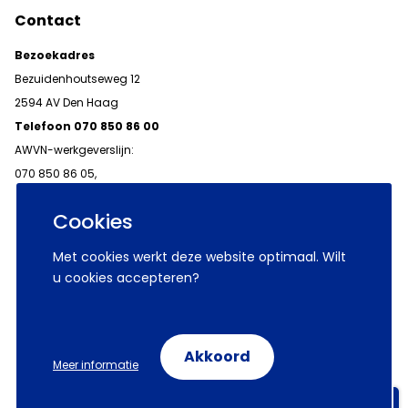
Contact
Bezoekadres
Bezuidenhoutseweg 12
2594 AV Den Haag
Telefoon 070 850 86 00
AWVN-werkgeverslijn:
070 850 86 05,
werkgeverslijn@awvn.nl
Cookies
Met cookies werkt deze website optimaal. Wilt
u cookies accepteren?
© 2026 AWVN
Voorwaarden
Wij zijn AWVN
Akkoord
Meer informatie
Volg ons op:
Aanmelden nieuwsbrieven