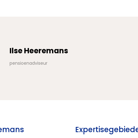
Ilse Heeremans
pensioenadviseur
remans
Expertisegebied