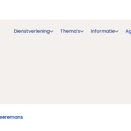
Dienstverlening
Thema’s
Informatie
A
heeremans