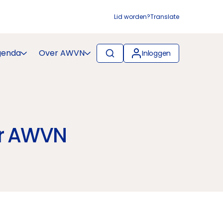
Lid worden?
Translate
genda
Over AWVN
Inloggen
ur AWVN