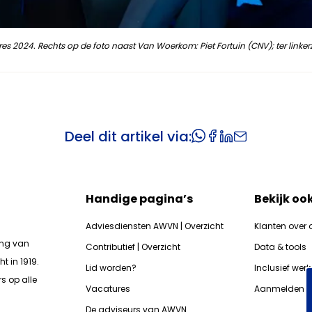
2024. Rechts op de foto naast Van Woerkom: Piet Fortuin (CNV); ter linke
Deel dit artikel via:
Handige pagina’s
Bekijk oo
Adviesdiensten AWVN | Overzicht
Klanten over 
ing van
Contributief | Overzicht
Data & tools
t in 1919.
Lid worden?
Inclusief wer
s op alle
Vacatures
Aanmelden n
De adviseurs van AWVN