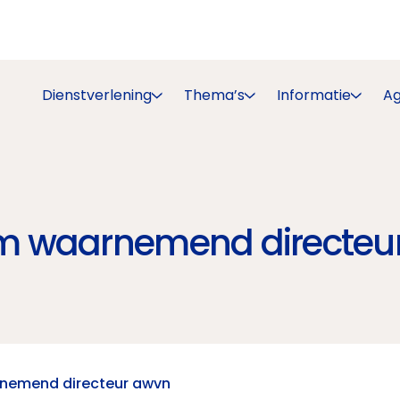
Dienstverlening
Thema’s
Informatie
A
m waarnemend directe
nemend directeur awvn