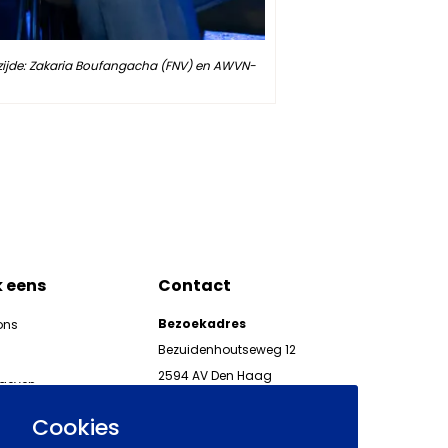
rzijde: Zakaria Boufangacha (FNV) en AWVN-
k eens
Contact
Bezoekadres
ons
Bezuidenhoutseweg 12
2594 AV Den Haag
kgeven
Telefoon 070 850 86 00
ieuwsbrieven AWVN
Cookies
AWVN-werkgeverslijn: