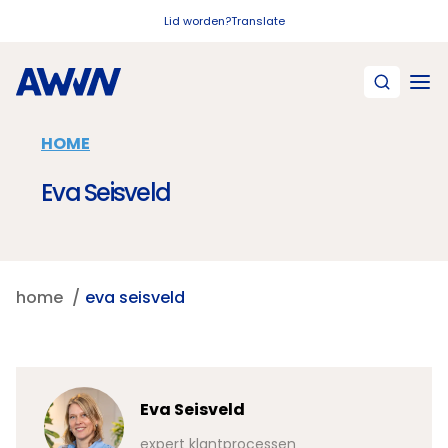
Naar hoofdinhoud
Lid worden?
Translate
HOME
Eva Seisveld
home
eva seisveld
Eva Seisveld
expert klantprocessen