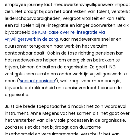
employee journey laat medewerkersvrijwilligerswerk impact
zien. Het draagt bij aan het aantrekken van talent, versterkt
leiderschapsvaardigheden, vergroot vitaliteit en kan zelfs
een rol spelen bij re-integratie en langer doorwerken. Bekijk
bijvoorbeeld
de KLM-case over re-integratie via
vrijwilligerswerk in de zorg
, waar medewerkers sneller en
duurzamer terugkeren naar werk én het verzuim
aantoonbaar daalt. Ook in de fase richting pensioen kan
het medewerkers helpen om energiek en betrokken te
blijven, binnen én buiten de organisatie. Zo geeft ING
zestigplussers ruimte om onder werktijd vrijwilligerswerk te
doen (′
sociaal pensioen
′), wat zorgt voor meer energie,
blijvende betrokkenheid en kennisoverdracht binnen de
organisatie.
Juist die brede toepasbaarheid maakt het zo’n waardevol
instrument. Anne Megens vat het samen als ‘het gaat over
het versterken van alle vitale processen in de organisatie.
Zodra HR ziet dat het bijdraagt aan duurzame
inzetbaarheid en verzuimpreventie, verschuift het van