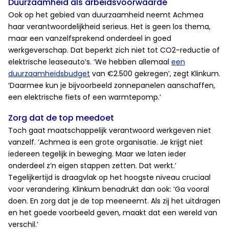
Duurzaamheid als arbeidsvoorwaarde
Ook op het gebied van duurzaamheid neemt Achmea
haar verantwoordelijkheid serieus. Het is geen los thema,
maar een vanzelfsprekend onderdeel in goed
werkgeverschap. Dat beperkt zich niet tot CO2-reductie of
elektrische leaseauto’s. ‘We hebben allemaal
een
duurzaamheidsbudget
van €2.500 gekregen’, zegt Klinkum.
‘Daarmee kun je bijvoorbeeld zonnepanelen aanschaffen,
een elektrische fiets of een warmtepomp.’
Zorg dat de top meedoet
Toch gaat maatschappelijk verantwoord werkgeven niet
vanzelf. ‘Achmea is een grote organisatie. Je krijgt niet
iedereen tegelijk in beweging. Maar we laten ieder
onderdeel z’n eigen stappen zetten. Dat werkt.’
Tegelijkertijd is draagvlak op het hoogste niveau cruciaal
voor verandering. Klinkum benadrukt dan ook: ‘Ga vooral
doen. En zorg dat je de top meeneemt. Als zij het uitdragen
en het goede voorbeeld geven, maakt dat een wereld van
verschil.’