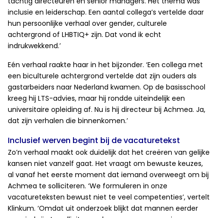
tachtig directeuren en senior managers. Het thema was
inclusie en leiderschap. Een aantal collega’s vertelde daar
hun persoonlijke verhaal over gender, culturele
achtergrond of LHBTIQ+ zijn. Dat vond ik echt
indrukwekkend.’
Eén verhaal raakte haar in het bijzonder. ‘Een collega met
een biculturele achtergrond vertelde dat zijn ouders als
gastarbeiders naar Nederland kwamen. Op de basisschool
kreeg hij LTS-advies, maar hij rondde uiteindelijk een
universitaire opleiding af. Nu is hij directeur bij Achmea. Ja,
dat zijn verhalen die binnenkomen.’
Inclusief werven begint bij de vacaturetekst
Zo’n verhaal maakt ook duidelijk dat het creëren van gelijke
kansen niet vanzelf gaat. Het vraagt om bewuste keuzes,
al vanaf het eerste moment dat iemand overweegt om bij
Achmea te solliciteren. ‘We formuleren in onze
vacatureteksten bewust niet te veel competenties’, vertelt
Klinkum. ‘Omdat uit onderzoek blijkt dat mannen eerder