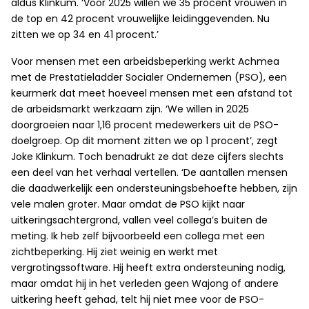
aldus Klinkum. ‘Voor 2025 willen we 35 procent vrouwen in
de top en 42 procent vrouwelijke leidinggevenden. Nu
zitten we op 34 en 41 procent.’
Voor mensen met een arbeidsbeperking werkt Achmea
met de Prestatieladder Socialer Ondernemen (PSO), een
keurmerk dat meet hoeveel mensen met een afstand tot
de arbeidsmarkt werkzaam zijn. ‘We willen in 2025
doorgroeien naar 1,16 procent medewerkers uit de PSO-
doelgroep. Op dit moment zitten we op 1 procent’, zegt
Joke Klinkum. Toch benadrukt ze dat deze cijfers slechts
een deel van het verhaal vertellen. ‘De aantallen mensen
die daadwerkelijk een ondersteuningsbehoefte hebben, zijn
vele malen groter. Maar omdat de PSO kijkt naar
uitkeringsachtergrond, vallen veel collega’s buiten de
meting. Ik heb zelf bijvoorbeeld een collega met een
zichtbeperking. Hij ziet weinig en werkt met
vergrotingssoftware. Hij heeft extra ondersteuning nodig,
maar omdat hij in het verleden geen Wajong of andere
uitkering heeft gehad, telt hij niet mee voor de PSO-