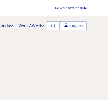
Lid worden?
Translate
genda
Over AWVN
Inloggen