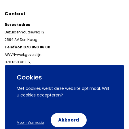
Contact
Bezoekadres
Bezuidenhoutseweg 12
2594 AV Den Haag
Telefoon 070 850 86 00
AWVN-werkgeverslijn:
070 850 86 05,
werkgeverslijn@awvn.nl
Cookies
Met cookies werkt deze website optimaal. Wilt
u cookies accepteren?
© 2026 AWVN
Voorwaarden
Wij zijn AWVN
Akkoord
Meer informatie
Volg ons op: