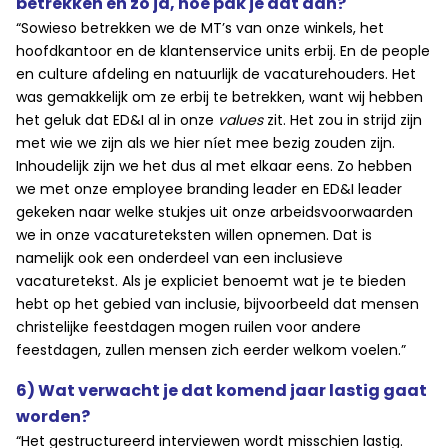
betrekken en zo ja, hoe pak je dat aan?
“Sowieso betrekken we de MT’s van onze winkels, het
hoofdkantoor en de klantenservice units erbij. En de people
en culture afdeling en natuurlijk de vacaturehouders. Het
was gemakkelijk om ze erbij te betrekken, want wij hebben
het geluk dat ED&I al in onze
values
zit. Het zou in strijd zijn
met wie we zijn als we hier níet mee bezig zouden zijn.
Inhoudelijk zijn we het dus al met elkaar eens. Zo hebben
we met onze employee branding leader en ED&I leader
gekeken naar welke stukjes uit onze arbeidsvoorwaarden
we in onze vacatureteksten willen opnemen. Dat is
namelijk ook een onderdeel van een inclusieve
vacaturetekst. Als je expliciet benoemt wat je te bieden
hebt op het gebied van inclusie, bijvoorbeeld dat mensen
christelijke feestdagen mogen ruilen voor andere
feestdagen, zullen mensen zich eerder welkom voelen.”
6) Wat verwacht je dat komend jaar lastig gaat
worden?
“Het gestructureerd interviewen wordt misschien lastig.