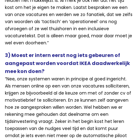
relatief het makkelijkst is. Al merk je ook hier dat het tijd
kost om het je eigen te maken. Laatst bespraken we een
van onze vacatures en werden we zo fanatiek, dat we zelfs
van woorden als ‘tactisch’ en ‘operationeel’ ons nog
afvroegen of ze wel thuishoren in een inclusieve
vacaturetekst. Dat is alleen maar goed, maar daar moet je
wel even doorheen.”
3) Moest er intern eerst nog iets gebeuren of
aangepast worden voordat IKEA daadwerkelijk
mee kon doen?
“Nee, onze systemen waren in principe al goed ingericht.
Als mensen online op een van onze vacatures solliciteren,
krijgen ze bijvoorbeeld al de keuze om met of zonder cv of
motivatiebrief te solliciteren. En ze kunnen zelf aangeven
hoe ze aangesproken willen worden. Wel hebben we er
rekening mee gehouden dat deelname om een
tijdsinvestering vraagt. Zeker in het begin kost het leren
toepassen van de nudges veel tijd en dat komt puur
omdat je iets even niet meer op de automatische piloot