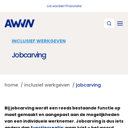
Naar hoofdinhoud
Lid worden?
Translate
INCLUSIEF WERKGEVEN
Jobcarving
home
inclusief werkgeven
jobcarving
Bij jobcarving wordt een reeds bestaande functie op
maat gemaakt en aangepast aan de mogelijkheden
van een individuele werknemer. Jobcarving is dus iets
anders dan
functiecreatie
; waar juist – het woord