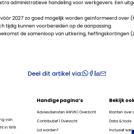
tra administratieve handeling voor werkgevers. Een uitg
vóór 2027 zo goed mogelijk worden geïnformeerd over (h
ch tijdig kunnen voorbereiden op de aanpassing.
toekomst de samenloop van uitkering, heffingskortingen (
Deel dit artikel via:
Handige pagina’s
Bekijk oo
Adviesdiensten AWVN | Overzicht
Klanten over 
ing van
Contributief | Overzicht
Data & tools
t in 1919.
Lid worden?
Inclusief wer