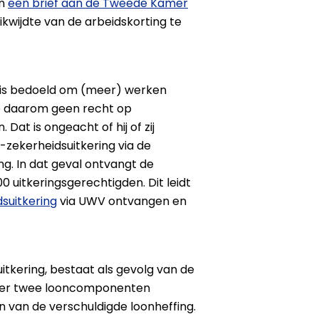
In
een brief aan de Tweede Kamer
kwijdte van de arbeidskorting te
g is bedoeld om (meer) werken
de daarom geen recht op
Dat is ongeacht of hij of zij
e-zekerheidsuitkering via de
. In dat geval ontvangt de
 uitkeringsgerechtigden. Dit leidt
suitkering
via UWV ontvangen en
itkering, bestaat als gevolg van de
ever twee looncomponenten
n van de verschuldigde loonheffing.