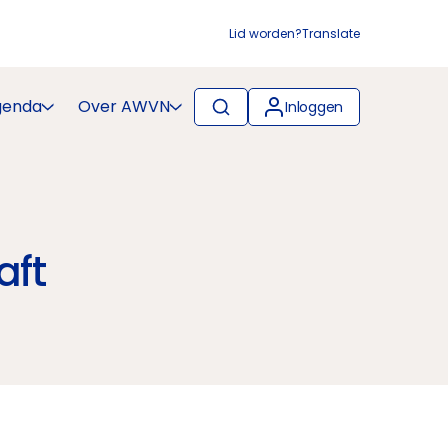
Lid worden?
Translate
genda
Over AWVN
Inloggen
aft