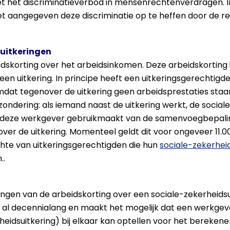
met het discriminatieverbod in mensenrechtenverdragen. 
t aangegeven deze discriminatie op te heffen door de rei
 uitkeringen
dskorting over het arbeidsinkomen. Deze arbeidskortin
en uitkering. In principe heeft een uitkeringsgerechtig
mdat tegenover de uitkering geen arbeidsprestaties staan. 
zondering: als iemand naast de uitkering werkt, de social
s deze werkgever gebruikmaakt van de samenvoegbepaling
er de uitkering. Momenteel geldt dit voor ongeveer 11.000
chte van uitkeringsgerechtigden die hun
sociale-zekerheid
..
vangen van de arbeidskorting over een sociale-zekerheidsu
 al decennialang en maakt het mogelijk dat een werkg
heidsuitkering) bij elkaar kan optellen voor het berekene