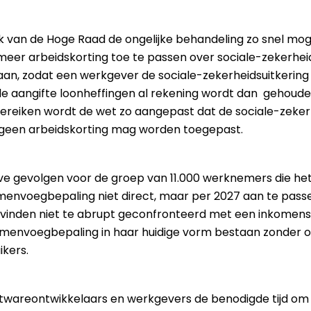
 van de Hoge Raad de ongelijke behandeling zo snel moge
meer arbeidskorting toe te passen over sociale-zekerhei
aan, zodat een werkgever de sociale-zekerheidsuitkering
ia de aangifte loonheffingen al rekening wordt dan gehoud
ereiken wordt de wet zo aangepast dat de sociale-zekerhei
 geen arbeidskorting mag worden toegepast.
ve gevolgen voor de groep van 11.000 werknemers die het
amenvoegbepaling niet direct, maar per 2027 aan te pas
ervinden niet te abrupt geconfronteerd met een inkomens
e samenvoegbepaling in haar huidige vorm bestaan zonder
ikers.
twareontwikkelaars en werkgevers de benodigde tijd om 