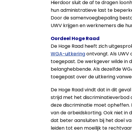
Hierdoor sluit de af te dragen loo
hun administratieve last te beperk
Door de samenvoegbepaling bestaat
UWV krijgen en werknemers die hun 
Oordeel Hoge Raad
De Hoge Raad heeft zich uitgespro
WGA-uitkering
ontvangt. Als UWV de
toegepast. De werkgever wilde in 
belanghebbende. Als dezelfde WGA-u
toegepast over de uitkering vanw
De Hoge Raad vindt dat in dit geval
strijd met het discriminatieverbo
deze discriminatie moet opheffen.
van de arbeidskorting. Ook niet in
dat beter aansluiten bij het doel v
leiden tot een moeilijk te rechtvaa