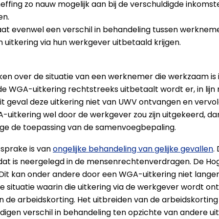
nheffing zo nauw mogelijk aan bij de verschuldigde inkoms
en.
 evenwel een verschil in behandeling tussen werknemers
uitkering via hun werkgever uitbetaald krijgen.
ken over de situatie van een werknemer die werkzaam is 
 WGA-uitkering rechtstreeks uitbetaalt wordt er, in lijn
dit geval deze uitkering niet van UWV ontvangen en verv
itkering wel door de werkgever zou zijn uitgekeerd, dan 
ege de toepassing van de samenvoegbepaling.
 sprake is van
ongelijke behandeling van gelijke gevallen
.
d dat is neergelegd in de mensenrechtenverdragen. De Ho
 Dit kan onder andere door een WGA-uitkering niet lange
 de situatie waarin die uitkering via de werkgever wordt 
an de arbeidskorting. Het uitbreiden van de arbeidskorting
rdigen verschil in behandeling ten opzichte van andere ui