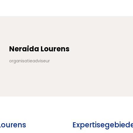
Neraida Lourens
organisatieadviseur
Lourens
Expertisegebied