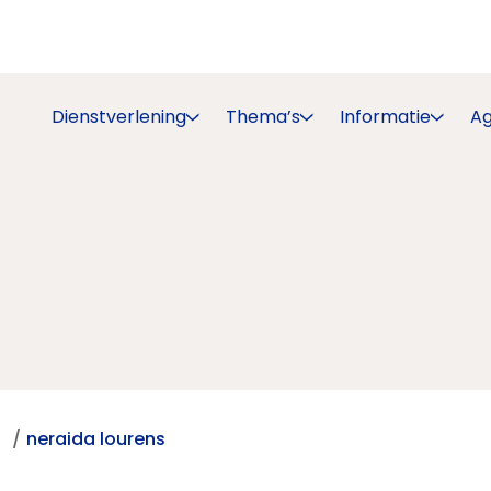
Dienstverlening
Thema’s
Informatie
A
)
neraida lourens