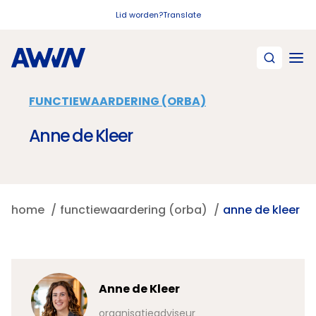
Naar hoofdinhoud
Lid worden?
Translate
FUNCTIEWAARDERING (ORBA)
Anne de Kleer
home
functiewaardering (orba)
anne de kleer
Anne de Kleer
organisatieadviseur