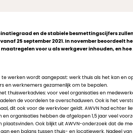
natiegraad en de stabiele besmettingscijfers zull
vanaf 25 september 2021. In november beoordeelt he
de maatregelen voor u als werkgever inhouden, en ho
 te werken wordt aangepast: werk thuis als het kan en op 
vers en werknemers gezamenlijk om te bepalen.
t thuiswerkadvies: voor veel organisaties en medewerkers 
nadelen de voordelen te overschaduwen. Ook is het verst
l, dit ook voor de werkvloer geldt. AWVN had echter lie
 en organisaties hebben de afgelopen 1,5 jaar veel voo
ten plaatsvinden. Ook blijkt uit AWVN-onderzoek dat de 
l aan een balans tussen thuis- en locatiewerk. Nadeel van