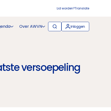
Lid worden?
Translate
genda
Over AWVN
Inloggen
tste versoepeling