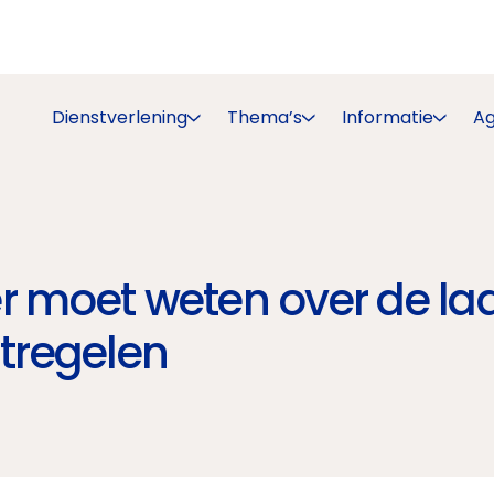
Dienstverlening
Thema’s
Informatie
A
r moet weten over de laa
tregelen