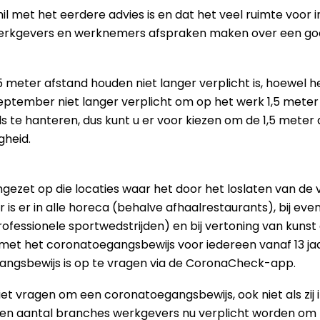
hil met het eerdere advies is en dat het veel ruimte voor i
werkgevers en werknemers afspraken maken over een goed
5 meter afstand houden niet langer verplicht is, hoewel he
 september niet langer verplicht om op het werk 1,5 mete
s te hanteren, dus kunt u er voor kiezen om de 1,5 meter
gheid.
ezet op die locaties waar het door het loslaten van de v
s er in alle horeca (behalve afhaalrestaurants), bij eve
rofessionele sportwedstrijden) en bij vertoning van kunst
met het coronatoegangsbewijs voor iedereen vanaf 13 jaa
gangsbewijs is op te vragen via de CoronaCheck-app.
 vragen om een coronatoegangsbewijs, ook niet als zij
in een aantal branches werkgevers nu verplicht worden om 