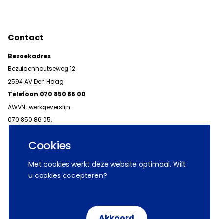
Contact
Bezoekadres
Bezuidenhoutseweg 12
2594 AV Den Haag
Telefoon 070 850 86 00
AWVN-werkgeverslijn:
070 850 86 05,
werkgeverslijn@awvn.nl
Cookies
Met cookies werkt deze website optimaal. Wilt
u cookies accepteren?
© 2026 AWVN
Voorwaarden
Wij zijn AWVN
Akkoord