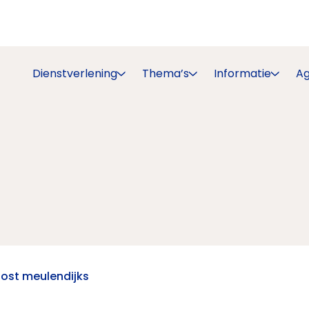
Dienstverlening
Thema’s
Informatie
A
oost meulendijks