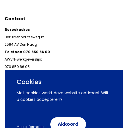
Contact
Bezoekadres
Bezuidenhoutseweg 12
2594 AV Den Haag
Telefoon 070 850 86 00
AWVN-werkgeverslijn:
070 850 86 05,
werkgeverslijn@awvn.nl
Cookies
Met cookies werkt deze website optimaal. Wilt
u cookies accepteren?
© 2026 AWVN
Voorwaarden
Wij zijn AWVN
Akkoord
Meer informatie
Volg ons op: