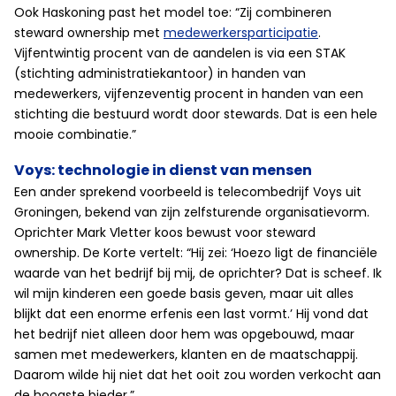
Ook Haskoning past het model toe: “Zij combineren
steward ownership met
medewerkersparticipatie
.
Vijfentwintig procent van de aandelen is via een STAK
(stichting administratiekantoor) in handen van
medewerkers, vijfenzeventig procent in handen van een
stichting die bestuurd wordt door stewards. Dat is een hele
mooie combinatie.”
Voys: technologie in dienst van mensen
Een ander sprekend voorbeeld is telecombedrijf Voys uit
Groningen, bekend van zijn zelfsturende organisatievorm.
Oprichter Mark Vletter koos bewust voor steward
ownership. De Korte vertelt: “Hij zei: ‘Hoezo ligt de financiële
waarde van het bedrijf bij mij, de oprichter? Dat is scheef. Ik
wil mijn kinderen een goede basis geven, maar uit alles
blijkt dat een enorme erfenis een last vormt.’ Hij vond dat
het bedrijf niet alleen door hem was opgebouwd, maar
samen met medewerkers, klanten en de maatschappij.
Daarom wilde hij niet dat het ooit zou worden verkocht aan
de hoogste bieder.”