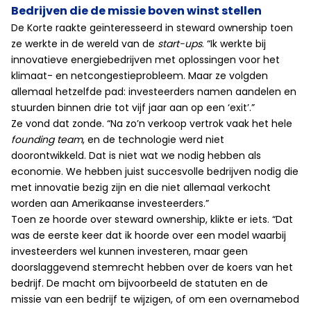
Bedrijven die de missie boven winst stellen
De Korte raakte geïnteresseerd in steward ownership toen
ze werkte in de wereld van de
start-ups
. “Ik werkte bij
innovatieve energiebedrijven met oplossingen voor het
klimaat- en netcongestieprobleem. Maar ze volgden
allemaal hetzelfde pad: investeerders namen aandelen en
stuurden binnen drie tot vijf jaar aan op een ‘exit’.”
Ze vond dat zonde. “Na zo’n verkoop vertrok vaak het hele
founding team
, en de technologie werd niet
doorontwikkeld. Dat is niet wat we nodig hebben als
economie. We hebben juist succesvolle bedrijven nodig die
met innovatie bezig zijn en die niet allemaal verkocht
worden aan Amerikaanse investeerders.”
Toen ze hoorde over steward ownership, klikte er iets. “Dat
was de eerste keer dat ik hoorde over een model waarbij
investeerders wel kunnen investeren, maar geen
doorslaggevend stemrecht hebben over de koers van het
bedrijf. De macht om bijvoorbeeld de statuten en de
missie van een bedrijf te wijzigen, of om een overnamebod