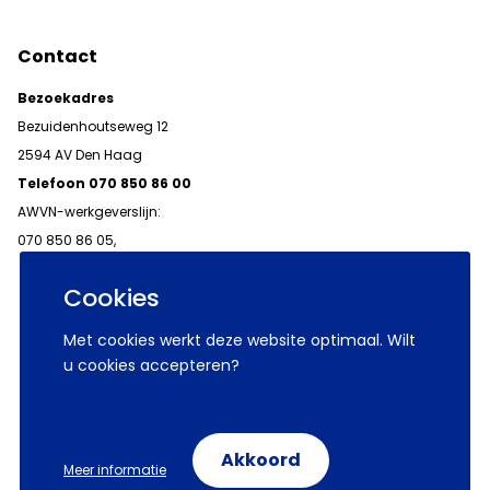
Contact
Bezoekadres
Bezuidenhoutseweg 12
2594 AV Den Haag
Telefoon 070 850 86 00
AWVN-werkgeverslijn:
070 850 86 05,
werkgeverslijn@awvn.nl
Cookies
Met cookies werkt deze website optimaal. Wilt
u cookies accepteren?
© 2026 AWVN
Voorwaarden
Wij zijn AWVN
Akkoord
Meer informatie
Volg ons op: