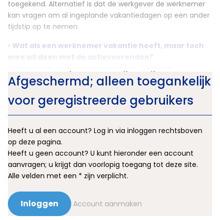
toegekend. Alternatief is dat de werkgever de werknemer
kan vragen om al ingeplande vakantiedagen op een ander
tijdstip op te nemen.
•
Wat als een werknemer vakantie heeft, maar toch
mee wil doen met de actievoerenden?
Afvoeren van de lijst met werkwilligen. Zorg voor
Afgeschermd; alleen toegankelijk
bevestiging via e-mail of sms en noteer in het dossier.
Vakantie-uren worden in dat geval ingetrokken en
voor geregistreerde gebruikers
teruggeboekt.
Heeft u al een account? Log in via inloggen rechtsboven
op deze pagina.
Heeft u geen account? U kunt hieronder een account
aanvragen; u krijgt dan voorlopig toegang tot deze site.
Alle velden met een * zijn verplicht.
Inloggen
Account aanmaken