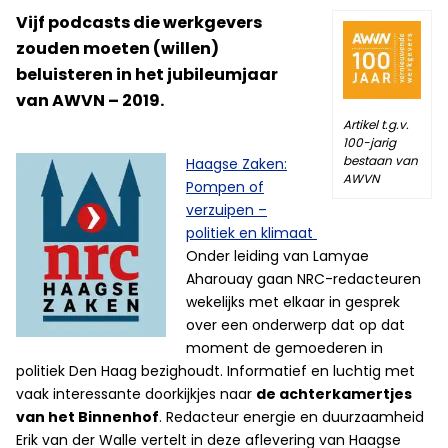
Vijf podcasts die werkgevers
zouden moeten (willen)
beluisteren in het jubileumjaar
van AWVN – 2019.
Artikel t.g.v.
100-jarig
bestaan van
Haagse Zaken:
AWVN
Pompen of
verzuipen –
politiek en klimaat
Onder leiding van Lamyae
Aharouay gaan NRC-redacteuren
wekelijks met elkaar in gesprek
over een onderwerp dat op dat
moment de gemoederen in
politiek Den Haag bezighoudt. Informatief en luchtig met
vaak interessante doorkijkjes naar
de achterkamertjes
van het Binnenhof
. Redacteur energie en duurzaamheid
Erik van der Walle vertelt in deze aflevering van Haagse