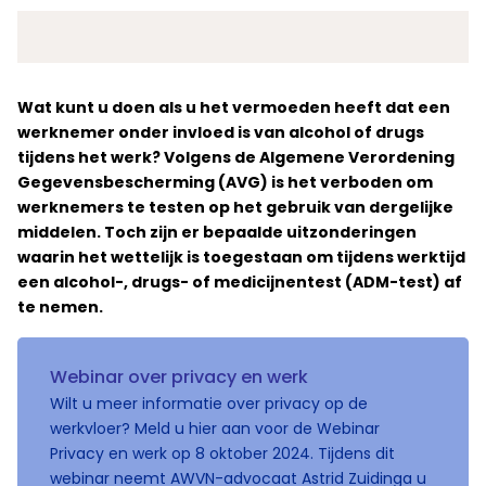
Wat kunt u doen als u het vermoeden heeft dat een
werknemer onder invloed is van alcohol of drugs
tijdens het werk? Volgens de Algemene Verordening
Gegevensbescherming (AVG) is het verboden om
werknemers te testen op het gebruik van dergelijke
middelen. Toch zijn er bepaalde uitzonderingen
waarin het wettelijk is toegestaan om tijdens werktijd
een alcohol-, drugs- of medicijnentest (ADM-test) af
te nemen.
Webinar over privacy en werk
Wilt u meer informatie over privacy op de
werkvloer? Meld u hier aan voor de Webinar
Privacy en werk op 8 oktober 2024. Tijdens dit
webinar neemt AWVN-advocaat Astrid Zuidinga u