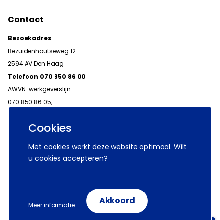
Contact
Bezoekadres
Bezuidenhoutseweg 12
2594 AV Den Haag
Telefoon 070 850 86 00
AWVN-werkgeverslijn:
070 850 86 05,
werkgeverslijn@awvn.nl
Cookies
Met cookies werkt deze website optimaal. Wilt
u cookies accepteren?
© 2026 AWVN
Voorwaarden
Wij zijn AWVN
Akkoord
Meer informatie
Volg ons op: