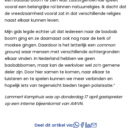
een baobab boom te zien was. Laatstgenoemde speelt
vooral een belangrijke rol binnen natuurreligies. Ik dacht dat
de vreedzaamheid vooral zat in dat verschillende religies
naast elkaar kunnen leven.
Mijn gids legde echter uit dat iedereen naar de baobab
boom ging en ze daarnaast ook nog naar de kerk of
moskee gingen. Daardoor is het letterlijk een
common
ground
, waar mensen met verschillende achtergronden
elkaar vinden. In Nederland hebben we geen
baobabbomen, maar kan de werkvloer wel zo’n gemene
deler zijn. Door hier samen te komen, naar elkaar te
luisteren en te spelen kunnen we meer verbinden en
hopelijk iets van tegenwicht bieden tegen polarisatie.”
Lammert Kamphuis was op donderdag 17 april gastspreker
op een interne bijeenkomst van AWVN.
Deel dit artikel via: