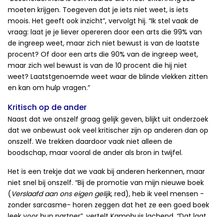
moeten krijgen. Toegeven dat je iets niet weet, is iets
moois. Het geeft ook inzicht”, vervolgt hij. “Ik stel vaak de
vraag: laat je je liever opereren door een arts die 99% van
de ingreep weet, maar zich niet bewust is van de laatste
procent? Of door een arts die 90% van de ingreep weet,
maar zich wel bewust is van de 10 procent die hij niet
weet? Laatstgenoemde weet waar de blinde vlekken zitten
en kan om hulp vragen.”
Kritisch op de ander
Naast dat we onszelf graag gelijk geven, blijkt uit onderzoek
dat we onbewust ook veel kritischer zijn op anderen dan op
onszelf. We trekken daardoor vaak niet alleen de
boodschap, maar vooral de ander als bron in twijfel.
Het is een trekje dat we vaak bij anderen herkennen, maar
niet snel bij onszelf. “Bij de promotie van mijn nieuwe boek
(
Verslaafd aan ons eigen gelijk
, red), heb ik veel mensen -
zonder sarcasme- horen zeggen dat het ze een goed boek
leek voor hun partner”, vertelt Kamphuis lachend. “Dat laat