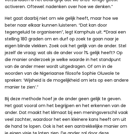
activeren. Oftewel: nadenken over hoe we denken.”
Het gaat daarbij niet om wie gelijk heeft, maar hoe we
beter naar elkaar kunnen luisteren. “Dat kan door
tegengeluid te organiseren”, legt Kamphuis uit.
“
Draai een
stelling 180 graden om en durf op zoek te gaan naar je
eigen blinde vlekken. Zoek ook het gelijk van de ander. Stel
jezelf de vraag: wat als de ander voor 1% gelijk heeft? Op
die manier onderzoek je welke waarde in het standpunt
van de ander meer wordt uitgedragen. Of om in de
woorden van de Nigeriaanse filosofe Sophie Oluwole te
spreken: ‘Wijsheid is de mogelijkheid om iets op een andere
manier te zien’.”
Bij deze methode hoef je de ander geen gelijk te geven.
Het gaat vooral om het begrijpen en het erkennen van de
ander. Dat maakt het klimaat bij een meningsverschil vaak
veel zachter, waardoor het een kleinere kans heeft om uit
de hand te lopen. Ook is het een aantrekkelijke manier om
je eigen visie te laten zien. De ander zal door deze