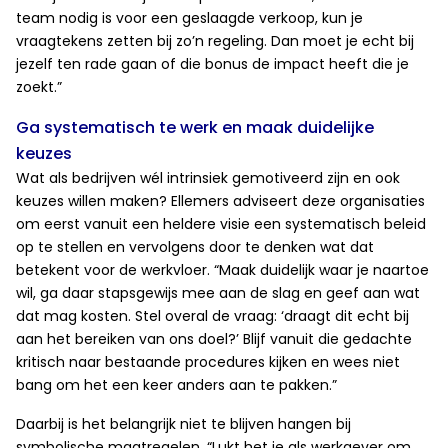
team nodig is voor een geslaagde verkoop, kun je
vraagtekens zetten bij zo’n regeling. Dan moet je echt bij
jezelf ten rade gaan of die bonus de impact heeft die je
zoekt.”
Ga systematisch te werk en maak duidelijke
keuzes
Wat als bedrijven wél intrinsiek gemotiveerd zijn en ook
keuzes willen maken? Ellemers adviseert deze organisaties
om eerst vanuit een heldere visie een systematisch beleid
op te stellen en vervolgens door te denken wat dat
betekent voor de werkvloer. “Maak duidelijk waar je naartoe
wil, ga daar stapsgewijs mee aan de slag en geef aan wat
dat mag kosten. Stel overal de vraag: ‘draagt dit echt bij
aan het bereiken van ons doel?’ Blijf vanuit die gedachte
kritisch naar bestaande procedures kijken en wees niet
bang om het een keer anders aan te pakken.”
Daarbij is het belangrijk niet te blijven hangen bij
symbolische maatregelen. “Lukt het je als werkgever om