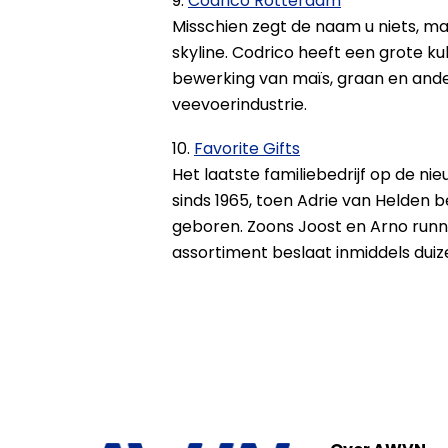
9.
Codrico Rotterdam
Misschien zegt de naam u niets, m
skyline. Codrico heeft een grote kub
bewerking van maïs, graan en ander
veevoerindustrie.
10.
Favorite Gifts
Het laatste familiebedrijf op de ni
sinds 1965, toen Adrie van Helde
geboren. Zoons Joost en Arno runne
assortiment beslaat inmiddels dui