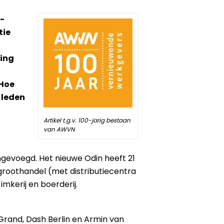
t-
tie
ding
 Hoe
 leden
Artikel t.g.v. 100-jarig bestaan
van AWVN
ngevoegd. Het nieuwe Odin heeft 21
groothandel (met distributiecentra
mkerij en boerderij.
e Grand, Dash Berlin en Armin van