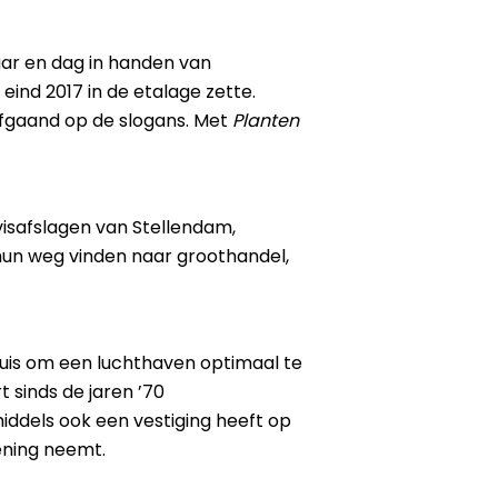
aar en dag in handen van
ind 2017 in de etalage zette.
 afgaand op de slogans. Met
Planten
 visafslagen van Stellendam,
 hun weg vinden naar groothandel,
huis om een luchthaven optimaal te
t sinds de jaren ’70
middels ook een vestiging heeft op
ening neemt.