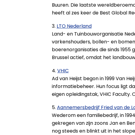
Buuren. Die laatste wereldberoemde
heeft al zes keer de Best Global Re
3.
LTO Nederland
Land- en Tuinbouworganisatie Nede
varkenshouders, bollen- en bomen
boerenorganisaties die sinds 1955 
Brussel actief, omdat het landbou
4.
VHIC
Ad van Heijst begon in 1999 Van Heij
informatiebeheer. Hun focus ligt 
eigen opleidingstak, VHIC Faculty. 
5.
Aannemersbedrijf Fried van de L
Wederom een familiebedrijf, in 19
gekregen van zijn zoons Jan en Ben.
nog steeds en blinkt uit in het sl