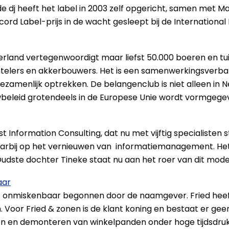
 dj heeft het label in 2003 zelf opgericht, samen met May
cord Label-prijs in de wacht gesleept bij de Internationa
rland vertegenwoordigt maar liefst 50.000 boeren en tu
telers en akkerbouwers. Het is een samenwerkingsverban
gezamenlijk optrekken. De belangenclub is niet alleen in 
wbeleid grotendeels in de Europese Unie wordt vormgege
st Information Consulting, dat nu met vijftig specialisten 
daarbij op het vernieuwen van informatiemanagement. Het
Oudste dochter Tineke staat nu aan het roer van dit moder
aar
94 onmiskenbaar begonnen door de naamgever. Fried heef
 Voor Fried & zonen is de klant koning en bestaat er geen
open en demonteren van winkelpanden onder hoge tijdsdruk