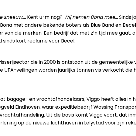
de sneeuw….
Kent u ‘m nog?
Wij nemen Bona mee…
Sinds j
 Bona met andere bekende boters als Blue Band en Becel e
ar van die merken. Een bedrijf dat met z’n tijd mee gaat,
 sinds kort reclame voor Becel.
sserijsector die in 2000 is ontstaan uit de gemeentelijke
de UFA-veilingen worden jaarlijks tonnen vis verkocht die
ot bagage- en vrachtafhandelaars, Viggo heeft alles in 
liegveld Eindhoven, waar expeditiebedrijf Wassing Transpor
vrachtafhandeling. Uit die basis komt Viggo voort, dat in
rlening op de nieuwe luchthaven in Lelystad voor zijn rek