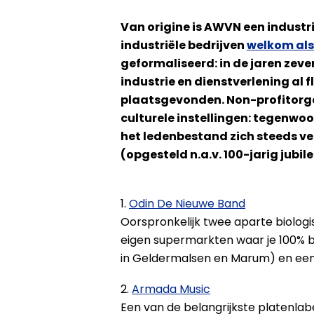
Van origine is AWVN een industri
industriële bedrijven
welkom als 
geformaliseerd: in de jaren zeve
industrie en dienstverlening al 
plaatsgevonden. Non-profitorga
culturele instellingen: tegenwo
het ledenbestand zich steeds ver
(opgesteld n.a.v. 100-jarig jubil
1.
Odin De Nieuwe Band
Oorspronkelijk twee aparte biologi
eigen supermarkten waar je 100% bi
in Geldermalsen en Marum) en een 
2.
Armada Music
Een van de belangrijkste platenlab