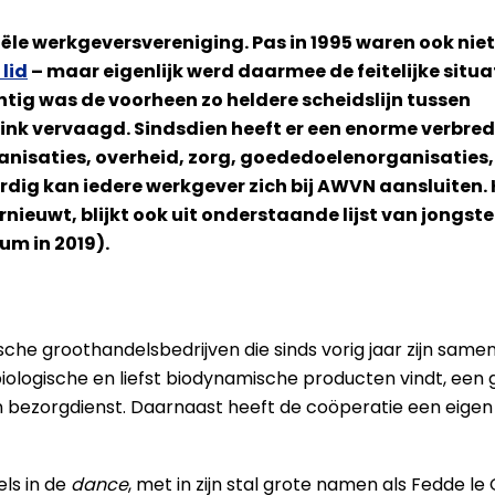
ële werkgeversvereniging. Pas in 1995 waren ook nie
lid
– maar eigenlijk werd daarmee de feitelijke situa
ntig was de voorheen zo heldere scheidslijn tussen
flink vervaagd. Sindsdien heeft er een enorme verbre
nisaties, overheid, zorg, goededoelenorganisaties,
ordig kan iedere werkgever zich bij AWVN aansluiten.
nieuwt, blijkt ook uit onderstaande lijst van jongste
eum in 2019).
sche groothandelsbedrijven die sinds vorig jaar zijn same
ologische en liefst biodynamische producten vindt, een 
bezorgdienst. Daarnaast heeft de coöperatie een eigen i
els in de
dance
, met in zijn stal grote namen als Fedde l