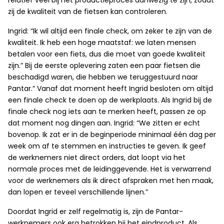
relatief veel bij het productieproces aanwezig te zijn, zodat
zij de kwaliteit van de fietsen kan controleren.
Ingrid: “Ik wil altijd een finale check, om zeker te zijn van de
kwaliteit. Ik heb een hoge maatstaf: we laten mensen
betalen voor een fiets, dus die moet van goede kwaliteit
zijn.” Bij de eerste oplevering zaten een paar fietsen die
beschadigd waren, die hebben we teruggestuurd naar
Pantar.” Vanaf dat moment heeft Ingrid besloten om altijd
een finale check te doen op de werkplaats. Als Ingrid bij de
finale check nog iets aan te merken heeft, passen ze op
dat moment nog dingen aan. Ingrid: “We zitten er echt
bovenop. Ik zat er in de beginperiode minimaal één dag per
week om af te stemmen en instructies te geven. Ik geef
de werknemers niet direct orders, dat loopt via het
normale proces met de leidinggevende. Het is verwarrend
voor de werknemers als ik direct afspraken met hen maak,
dan lopen er teveel verschillende lijnen.”
Doordat Ingrid er zelf regelmatig is, zijn de Pantar-
werknemers ook erg betrokken bij het eindproduct. Als