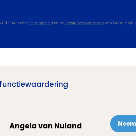
eCAPTCHA en het
Privacybeleid
en de
Servicevoorwaarden
van Google zijn 
functiewaardering
Neem 
Angela van Nuland