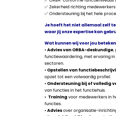
✅ ORBA-conforme functieniveaus 
✅ Zekerheid richting medewerker
✅ Ondersteuning bij het hele proce
Je hoeft het niet allemaal zelf t
waar jij onze expertise kan gebr
Wat kunnen wij voor jou beteke
•
Advies van ORBA-deskundige
,
functiewaardering, met ervaring in
sectoren.
•
Opstellen van functiebeschrijv
opzet tot een volwaardig profiel.
•
Ondersteuning bij of volledig 
van functies in het functiehuis.
•
Training
voor medewerkers in he
functies.
•
Advies
over organisatie-inrichtin