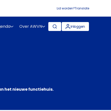
Lid worden?
Translate
genda
Over AWVN
Inloggen
n het nieuwe functiehuis.