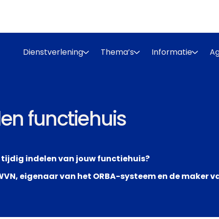
Dienstverlening
Thema’s
Informatie
A
en functiehuis
n tijdig indelen van jouw functiehuis?
AWVN, eigenaar van het ORBA-systeem en de maker va