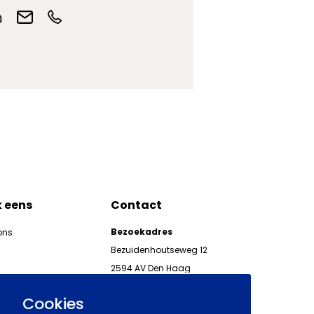
k eens
Contact
Bezoekadres
ons
Bezuidenhoutseweg 12
2594 AV Den Haag
kgeven
Telefoon 070 850 86 00
ieuwsbrieven AWVN
Cookies
AWVN-werkgeverslijn: