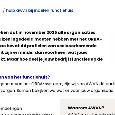
)
hulp awvn bij indelen functiehuis
oken d
at in november 2025 alle organisaties
huizen ingedeeld moeten hebben met het ORBA-
 cao bevat 44 profielen van veelvoorkomende
Dit zijn er minder dan voorheen, wat jouw
kt. Maar hoe deel je jouw bedrijfsfuncties op de
en van het functiehuis?
genaar van het ORBA-systeem, zijn wij van AWVN dé partij 
ntzorgen. Samen bekijken we wat er voor jouw organisatie m
Waarom AWVN?
-indelingen
AWVN is systeemhoude