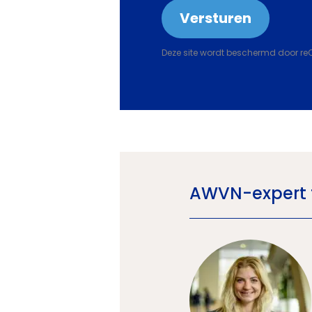
Deze site wordt beschermd door r
AWVN-expert 