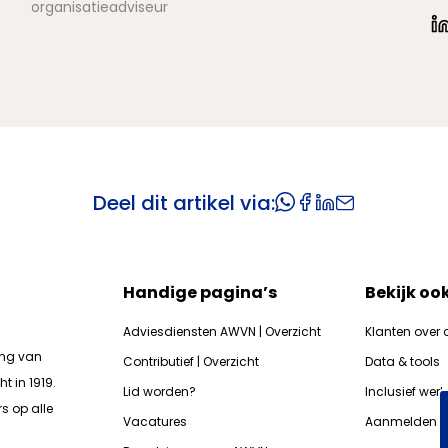
organisatieadviseur
Deel dit artikel via:
Handige pagina’s
Bekijk oo
Adviesdiensten AWVN | Overzicht
Klanten over 
ing van
Contributief | Overzicht
Data & tools
t in 1919.
Lid worden?
Inclusief wer
s op alle
Vacatures
Aanmelden n