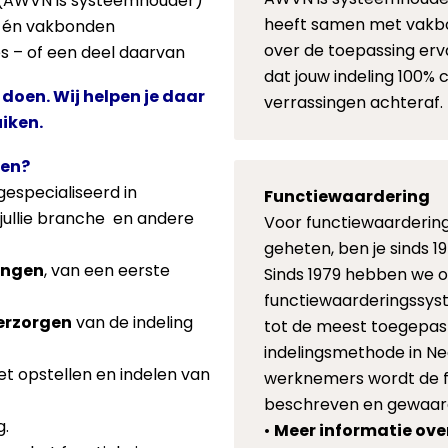
(AWVN is systeemhouder)
heeft samen met vakb
s én vakbonden
over de toepassing erva
s – of een deel daarvan
dat jouw indeling 100% 
e doen. Wij helpen je daar
verrassingen achteraf.
uiken.
nen?
 gespecialiseerd in
Functiewaardering
 jullie branche en andere
Voor functiewaardering,
geheten, ben je sinds 1
ingen
, van een eerste
Sinds 1979 hebben we o
functiewaarderingssyst
verzorgen
van de indeling
tot de meest toegepas
indelingsmethode in Ne
t opstellen en indelen van
werknemers wordt de f
beschreven en gewaar
g.
•
Meer informatie ove