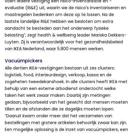
voert iedere vestiging een risico-inventarisatie en -
evaluatie (RI&E) uit, waarin we de risico’s inventariseren en
maatregelen bedenken om deze op te lossen. Na de
laatste landelijke RI&E hebben we besloten om extra
aandacht te besteden aan het onderwerp fysieke
belasting”, zegt health & wellbeing leader Mariska Dekkers-
Luyten. Zij is verantwoordelijk voor het gezondheidsbeleid
van IKEA Nederland, waar 5.800 mensen werken.
Vacuümpickers
Alle dertien IKEA-vestigingen bestaan uit zes clusters:
logistiek, food, interieurdesign, verkoop, kassa en de
zogeheten tweedekanshoek. In alle clusters heeft IKEA met
behulp van een externe arbodienst onderzocht welke
taken het werk zwaar maken. Daarbij zijn metingen
gedaan, bijvoorbeeld van het gewicht dat mensen moeten
tillen en de afstanden die ze dagelijks moeten lopen.
“Daaruit kwam onder meer dat het verzamelen van
bestellingen met grotere artikelen behoorlijk zwaar kan zijn.
Een mogelijke oplossing is de inzet van vacuümpickers, een