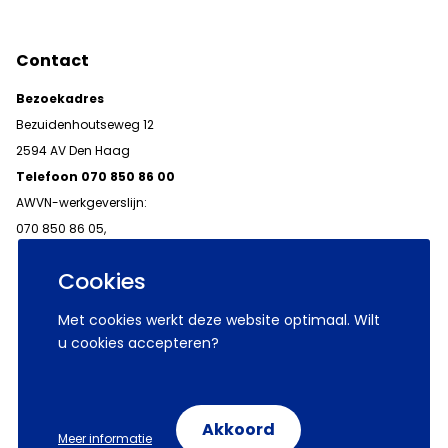
Contact
Bezoekadres
Bezuidenhoutseweg 12
2594 AV Den Haag
Telefoon 070 850 86 00
AWVN-werkgeverslijn:
070 850 86 05,
werkgeverslijn@awvn.nl
Cookies
Met cookies werkt deze website optimaal. Wilt
u cookies accepteren?
© 2026 AWVN
Voorwaarden
Wij zijn AWVN
Akkoord
Meer informatie
Volg ons op: