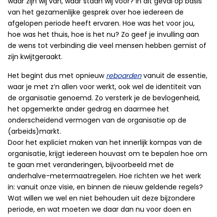
waar zijn wij van, waar staan wij voor? In dit geval op basis
van het gezamenlijke gesprek over hoe iedereen de
afgelopen periode heeft ervaren. Hoe was het voor jou,
hoe was het thuis, hoe is het nu? Zo geef je invulling aan
de wens tot verbinding die veel mensen hebben gemist of
zijn kwijtgeraakt.
Het begint dus met opnieuw
reboarden
vanuit de essentie,
waar je met z’n allen voor werkt, ook wel de identiteit van
de organisatie genoemd. Zo versterk je de bevlogenheid,
het opgemerkte ander gedrag en daarmee het
onderscheidend vermogen van de organisatie op de
(arbeids)markt.
Door het expliciet maken van het innerlijk kompas van de
organisatie, krijgt iedereen houvast om te bepalen hoe om
te gaan met veranderingen, bijvoorbeeld met de
anderhalve-metermaatregelen. Hoe richten we het werk
in: vanuit onze visie, en binnen de nieuw geldende regels?
Wat willen we wel en niet behouden uit deze bijzondere
periode, en wat moeten we daar dan nu voor doen en