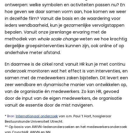
ontwerpen: welke symbolen en activiteiten passen nu? En
hoe geven we daar samen vorm aan, hoe komen we weer
in dezelfde film? Vanuit die basis en de waardering voor
ieders wendbaarheid, kun je gezamenlijke vervolgstappen
bepalen. Vanuit onze jarenlange ervaring met de
methodiek van
whole scale change
weten we hoe krachtig
dergelijke groepsinterventies kunnen zijn, ook online of op
anderhalve meter afstand.
En daarmee is de cirkel rond: vanuit HR kun je met continu
onderzoek monitoren wat het effect is van interventies, en
samen met de medewerkers zaken bijstellen. Dit levert een
zeer wendbare en dynamische manier van ontwikkelen op,
van de organisatie én medewerkers. Zo kan HR, gevoed
door de input van de eigen medewerkers, de organisatie
vanuit de essentie door de mist navigeren.
*
Bron:
Internationaal onderzoek
van o.m. Paul ’t Hart, hoogleraar
Bestuurskunde Universiteit Utrecht.
** Op basis van AWVN-ledenonderzoeken en het medewerkersonderzoek
van CrunchHR, AWVN en NN.