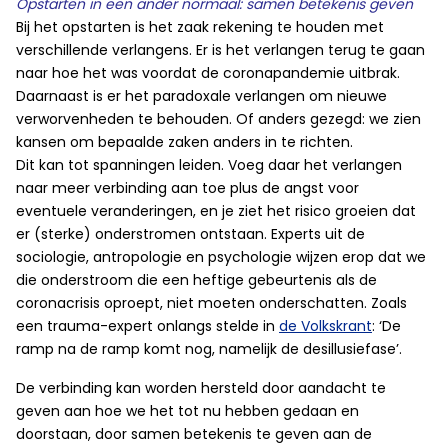
Opstarten in een ander normaal: samen betekenis geven
Bij het opstarten is het zaak rekening te houden met
verschillende verlangens. Er is het verlangen terug te gaan
naar hoe het was voordat de coronapandemie uitbrak.
Daarnaast is er het paradoxale verlangen om nieuwe
verworvenheden te behouden. Of anders gezegd: we zien
kansen om bepaalde zaken anders in te richten.
Dit kan tot spanningen leiden. Voeg daar het verlangen
naar meer verbinding aan toe plus de angst voor
eventuele veranderingen, en je ziet het risico groeien dat
er (sterke) onderstromen ontstaan. Experts uit de
sociologie, antropologie en psychologie wijzen erop dat we
die onderstroom die een heftige gebeurtenis als de
coronacrisis oproept, niet moeten onderschatten. Zoals
een trauma-expert onlangs stelde in
de Volkskrant
: ‘De
ramp na de ramp komt nog, namelijk de desillusiefase’.
De verbinding kan worden hersteld door aandacht te
geven aan hoe we het tot nu hebben gedaan en
doorstaan, door samen betekenis te geven aan de