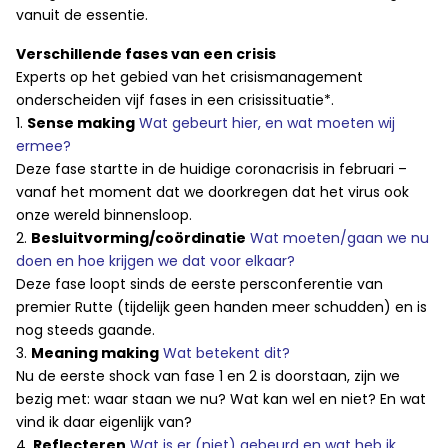
vanuit de essentie.
Verschillende fases van een crisis
Experts op het gebied van het crisismanagement
onderscheiden vijf fases in een crisissituatie*.
1.
Sense making
Wat gebeurt hier, en wat moeten wij
ermee?
Deze fase startte in de huidige coronacrisis in februari –
vanaf het moment dat we doorkregen dat het virus ook
onze wereld binnensloop.
2.
Besluitvorming/coördinatie
Wat moeten/gaan we nu
doen en hoe krijgen we dat voor elkaar?
Deze fase loopt sinds de eerste persconferentie van
premier Rutte (tijdelijk geen handen meer schudden) en is
nog steeds gaande.
3.
Meaning making
Wat betekent dit?
Nu de eerste shock van fase 1 en 2 is doorstaan, zijn we
bezig met: waar staan we nu? Wat kan wel en niet? En wat
vind ik daar eigenlijk van?
4.
Reflecteren
Wat is er (niet) gebeurd en wat heb ik