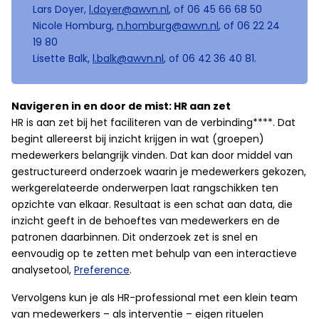
Lars Doyer,
l.doyer@awvn.nl
, of 06 45 66 68 50
Nicole Homburg,
n.homburg@awvn.nl
, of 06 22 24
19 80
Lisette Balk,
l.balk@awvn.nl
, of 06 42 36 40 81.
Navigeren in en door de mist: HR aan zet
HR is aan zet bij het faciliteren van de verbinding****. Dat
begint allereerst bij inzicht krijgen in wat (groepen)
medewerkers belangrijk vinden. Dat kan door middel van
gestructureerd onderzoek waarin je medewerkers gekozen,
werkgerelateerde onderwerpen laat rangschikken ten
opzichte van elkaar. Resultaat is een schat aan data, die
inzicht geeft in de behoeftes van medewerkers en de
patronen daarbinnen. Dit onderzoek zet is snel en
eenvoudig op te zetten met behulp van een interactieve
analysetool,
Preference
.
Vervolgens kun je als HR-professional met een klein team
van medewerkers – als interventie – eigen rituelen