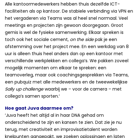
Alle kantoormedewerkers hebben thuis dezelfde ICT-
faciliteiten als op kantoor. De stabiele verbinding via VPN en
het vergaderen via Teams was al heel snel normaal. Veel
meetings en projecten zijn gewoon doorgegaan. Groot
gemis is wel de fysieke samenwerking. Elkaar spreken is
toch ook het sociale cement,
on the side
pak je een
afstemming over het project mee. En een werkdag van 8
uur is alleen thuis heel anders dan op een kantoor met
verschillende werkplekken en collega’s. We pakken zoveel
mogelijk momenten om elkaar te spreken: een
teamoverleg, maar ook coachingsgesprekken via Teams,
een pubquiz met alle medewerkers en de tweewekelijkse
Sally up challenge
waarbij we – voor de camera – met
collega’s samen sporten.′
Hoe gaat Juva daarmee om?
′Juva heeft het altijd al in haar DNA gehad om
onderscheidend te zijn en kansen te zien. Dat zie je nu
terug, met creativiteit en improvisatietalent worden
knelpunten aangepakt, we zoeken oplossingen en laten