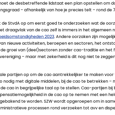
moet de desbetreffende lidstaat een plan opstellen om dat
gsgraad – afhankelijk van hoe je precies telt – rond de 7
 de StvdA op om eerst goed te onderzoeken wat de oorz
et draagvlak van de cao zelf is immers in het algemeen 
rbeidsomstandigheden 2023
. Andere oorzaken zijn mogelij
n nieuwe activiteiten, beroepen en sectoren, het onts
n, de groei van (deel)sectoren zonder cao-traditie en het
vereniging – maar met zekerheid is dit nog niet te zeggen
ale partijen op om de cao aantrekkelijker te maken voo
zo nodig met digitale middelen, bij de cao te betrekken 
 cao in begrijpelijke taal op te stellen. Cao-partijen b
ensatiemogelijkheid in de cao op te nemen met een hel
k afgebakend te worden. SZW wordt opgeroepen om in sam
dministratieve processen rond verzoeken tot avv en dis