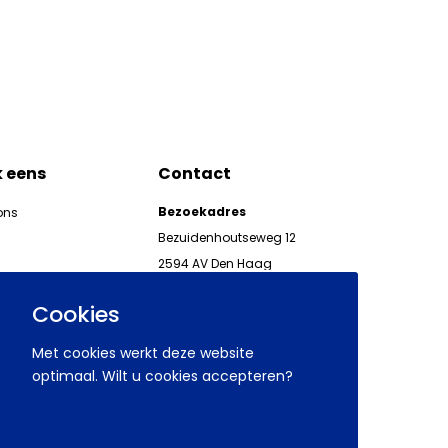
k eens
Contact
Bezoekadres
ons
Bezuidenhoutseweg 12
2594 AV Den Haag
kgeven
Telefoon 070 850 86 00
ieuwsbrieven AWVN
Cookies
AWVN-werkgeverslijn:
070 850 86 05,
Met cookies werkt deze website
werkgeverslijn@awvn.nl
optimaal. Wilt u cookies accepteren?