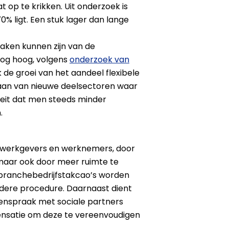
 op te krikken. Uit onderzoek is
0% ligt. Een stuk lager dan lange
aken kunnen zijn van de
nog hoog, volgens
onderzoek van
k de groei van het aandeel flexibele
taan van nieuwe deelsectoren waar
 feit dat men steeds minder
.
r werkgevers en werknemers, door
– maar ook door meer ruimte te
ij branchebedrijfstakcao’s worden
dere procedure. Daarnaast dient
enspraak met sociale partners
pensatie om deze te vereenvoudigen