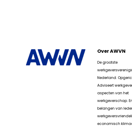
Over AWVN
De grootste
werkgeversverenig
Nederland. Opgerich
Adviseert werkgever
aspecten van het
werkgeverschap. E
belangen van lede
werkgeversvriendeli
economisch klimaa