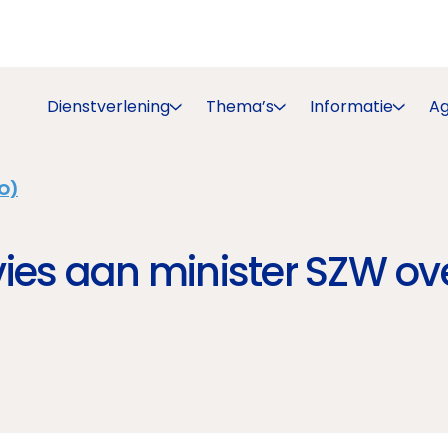
Dienstverlening
Thema’s
Informatie
A
O)
ies aan minister SZW ov