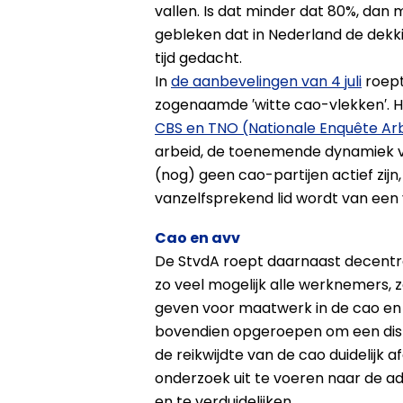
vallen. Is dat minder dat 80%, dan 
gebleken dat in Nederland de dekkin
tijd gedacht.
In
de aanbevelingen van 4 juli
roept
zogenaamde ′witte cao-vlekken′. H
CBS en TNO (Nationale Enquête A
arbeid, de toenemende dynamiek va
(nog) geen cao-partijen actief zij
vanzelfsprekend lid wordt van een 
Cao en avv
De StvdA roept daarnaast decentr
zo veel mogelijk alle werknemers, 
geven voor maatwerk in de cao en de
bovendien opgeroepen om een disp
de reikwijdte van de cao duidelij
onderzoek uit te voeren naar de a
en te verduidelijken.