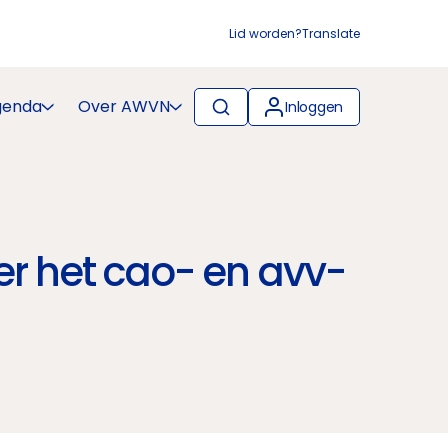
Lid worden?
Translate
genda
Over AWVN
Inloggen
er het cao- en avv-