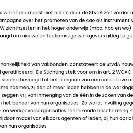
el wordt daarnaast niet alleen door de StvdA zelf verder 
ampagne over het promoten van de cao als instrument 
W zich inzetten in het hoger onderwijs (mbo, hbo en wo)
agd om nieuwe en toekomstige werkgevers uitleg te gev
fhankelijkheid van vakbonden, constateert de StvdA na
d geratificeerd. De Stichting stelt voor om in art. 2 WCA
 slechts bevoegd tot het aangaan van een collectieve 
e noemen, zij één of meer leden hebben in de werkings
il zeggen vrij van inmenging van de één in de zaken van de
et beheer van hun organisaties.′ Zo wordt invulling geg
- en werkgeversorganisaties toereikende bescherming 
zij door middel van elkaars agenten of leden, bij hun opric
an hun organisaties.