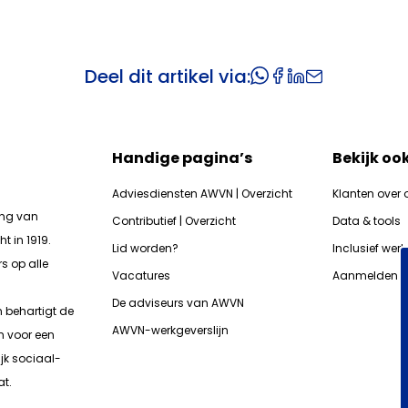
Deel dit artikel via:
Handige pagina’s
Bekijk oo
Adviesdiensten AWVN | Overzicht
Klanten over 
ing van
Contributief | Overzicht
Data & tools
t in 1919.
Lid worden?
Inclusief wer
s op alle
Vacatures
Aanmelden n
De adviseurs van AWVN
n b
ehartigt de
AWVN-werkgeverslijn
n voor een
jk sociaal-
t.