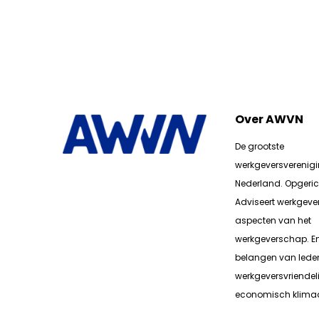
Over AWVN
De grootste
werkgeversverenig
Nederland. Opgerich
Adviseert werkgever
aspecten van het
werkgeverschap. E
belangen van lede
werkgeversvriendeli
economisch klimaa