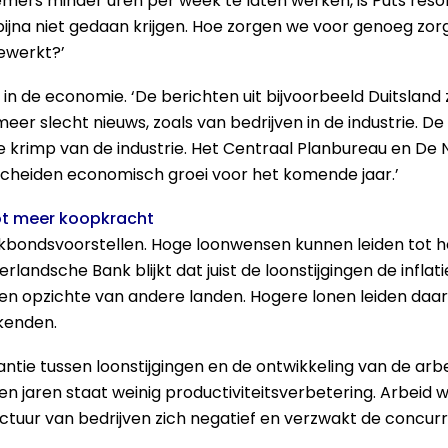
s minder uren per week te laten werken, is Puts resoluu
ijna niet gedaan krijgen. Hoe zorgen we voor genoeg zor
ewerkt?’
in de economie. ‘De berichten uit bijvoorbeeld Duitsland 
er slecht nieuws, zoals van bedrijven in de industrie. D
e krimp van de industrie. Het Centraal Planbureau en De 
cheiden economisch groei voor het komende jaar.’
tot meer koopkracht
bondsvoorstellen. Hoge loonwensen kunnen leiden tot hog
andsche Bank blijkt dat juist de loonstijgingen de infla
 ten opzichte van andere landen. Hogere lonen leiden daar
kenden.
antie tussen loonstijgingen en de ontwikkeling van de arb
en jaren staat weinig productiviteitsverbetering. Arbeid
tuur van bedrijven zich negatief en verzwakt de concurre