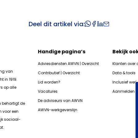
Deel dit artikel via:
Handige pagina’s
Bekijk oo
Adviesdiensten AWVN | Overzicht
Klanten over 
ing van
Contributief | Overzicht
Data & tools
t in 1919.
Lid worden?
Inclusief wer
s op alle
Vacatures
Aanmelden n
De adviseurs van AWVN
n b
ehartigt de
AWVN-werkgeverslijn
n voor een
jk sociaal-
t.