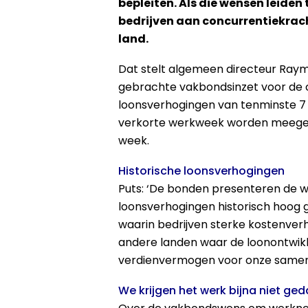
bepleiten. Als die wensen leide
bedrijven aan concurrentiekrach
land.
Dat stelt algemeen directeur Ray
gebrachte vakbondsinzet voor de
loonsverhogingen van tenminste 7 p
verkorte werkweek worden meegeno
week.
Historische loonsverhogingen
Puts: ‘De bonden presenteren de wen
loonsverhogingen historisch hoog 
waarin bedrijven sterke kostenverh
andere landen waar de loonontwikke
verdienvermogen voor onze samenl
We krijgen het werk bijna niet ge