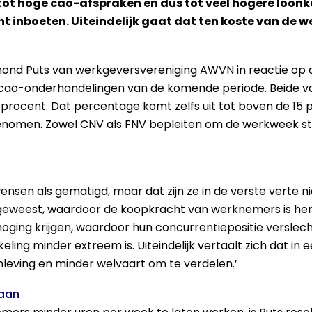
n tot hoge cao-afspraken en dus tot veel hogere loon
t inboeten. Uiteindelijk gaat dat ten koste van de 
mond Puts van werkgeversvereniging AWVN in reactie op 
 cao-onderhandelingen van de komende periode. Beide 
rocent. Dat percentage komt zelfs uit tot boven de 15 p
men. Zowel CNV als FNV bepleiten om de werkweek sterk
sen als gematigd, maar dat zijn ze in de verste verte nie
geweest, waardoor de koopkracht van werknemers is hers
oging krijgen, waardoor hun concurrentiepositie verslech
ling minder extreem is. Uiteindelijk vertaalt zich dat i
eving en minder welvaart om te verdelen.’
daan