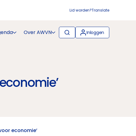
Lid worden?
Translate
genda
Over AWVN
Inloggen
 economie’
 voor economie’