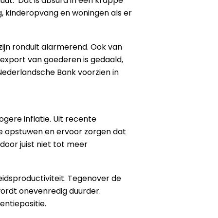
t. ‘Dat is absurd in een krappe
g, kinderopvang en woningen als er
zijn ronduit alarmerend. Ook van
e export van goederen is gedaald,
Nederlandsche Bank voorzien in
ere inflatie. Uit recente
tie opstuwen en ervoor zorgen dat
door juist niet tot meer
eidsproductiviteit. Tegenover de
 wordt onevenredig duurder.
ntiepositie.