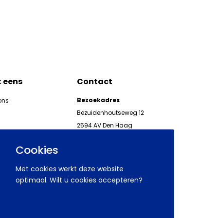
k eens
Contact
Bezoekadres
ons
Bezuidenhoutseweg 12
2594 AV Den Haag
kgeven
Telefoon 070 850 86 00
ieuwsbrieven AWVN
Cookies
AWVN-werkgeverslijn:
070 850 86 05,
Met cookies werkt deze website
werkgeverslijn@awvn.nl
optimaal. Wilt u cookies accepteren?