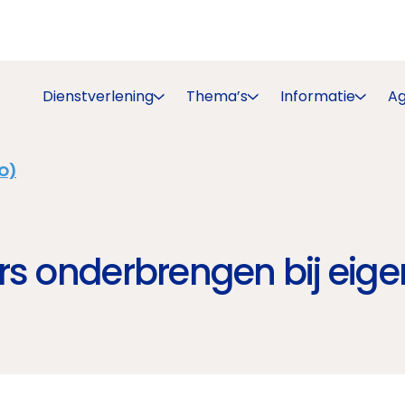
Dienstverlening
Thema’s
Informatie
A
O)
rs onderbrengen bij eige