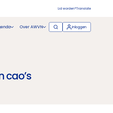
Lid worden?
Translate
genda
Over AWVN
Inloggen
n cao’s