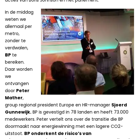
acties van Boris Johnson en het parlement.
In de middag
weten we
allemaal per
metro,
zonder te
verdwalen,
BP
te
bereiken.
Daar worden
we
ontvangen
door
Peter
Mather
,
group regional president Europe en HR-manager
Sjoerd
Gunnewijk.
BP is gevestigd in 78 landen en heeft 73.000
medewerkers. Peter vertelt ons over de transitie die BP
doormaakt naar energiewinning met een lagere CO2-
uitstoot.
BP onderkent de risico’s van