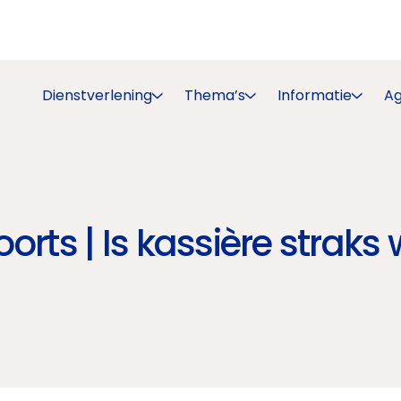
Dienstverlening
Thema’s
Informatie
A
orts | Is kassière straks