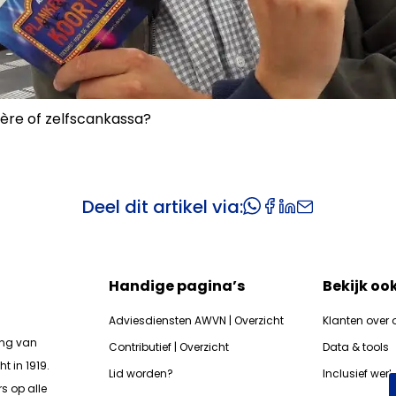
ière of zelfscankassa?
Deel dit artikel via:
Handige pagina’s
Bekijk oo
Adviesdiensten AWVN | Overzicht
Klanten over 
ing van
Contributief | Overzicht
Data & tools
t in 1919.
Lid worden?
Inclusief wer
s op alle