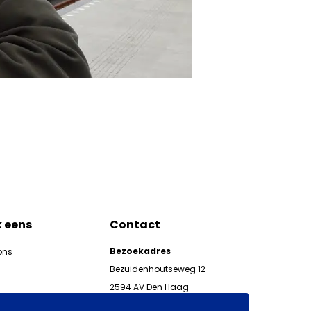
k eens
Contact
Bezoekadres
ons
Bezuidenhoutseweg 12
2594 AV Den Haag
kgeven
Telefoon 070 850 86 00