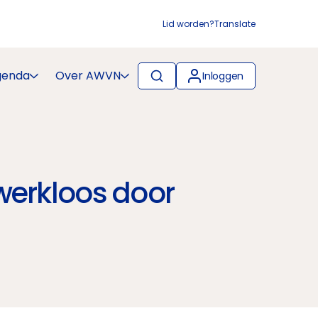
Lid worden?
Translate
genda
Over AWVN
Inloggen
 werkloos door