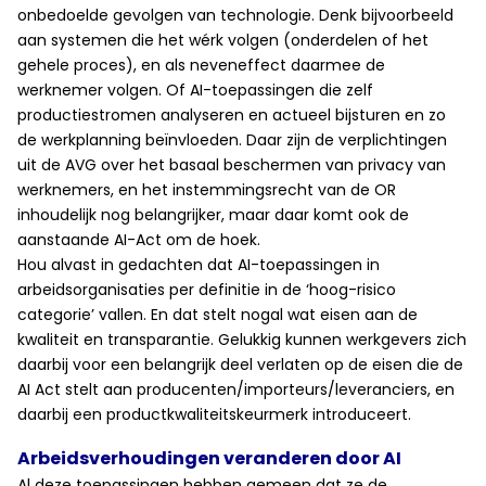
onbedoelde gevolgen van technologie. Denk bijvoorbeeld
aan systemen die het wérk volgen (onderdelen of het
gehele proces), en als neveneffect daarmee de
werknemer volgen. Of AI-toepassingen die zelf
productiestromen analyseren en actueel bijsturen en zo
de werkplanning beïnvloeden. Daar zijn de verplichtingen
uit de AVG over het basaal beschermen van privacy van
werknemers, en het instemmingsrecht van de OR
inhoudelijk nog belangrijker, maar daar komt ook de
aanstaande AI-Act om de hoek.
Hou alvast in gedachten dat AI-toepassingen in
arbeidsorganisaties per definitie in de ‘hoog-risico
categorie’ vallen. En dat stelt nogal wat eisen aan de
kwaliteit en transparantie. Gelukkig kunnen werkgevers zich
daarbij voor een belangrijk deel verlaten op de eisen die de
AI Act stelt aan producenten/importeurs/leveranciers, en
daarbij een productkwaliteitskeurmerk introduceert.
Arbeidsverhoudingen veranderen door AI
Al deze toepassingen hebben gemeen dat ze de