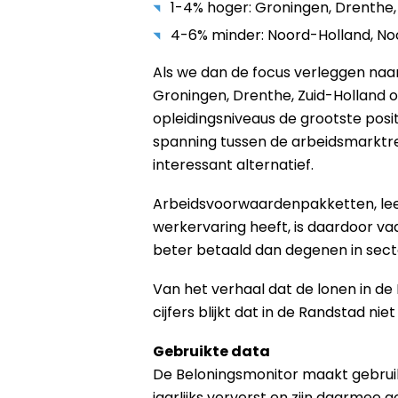
1-4% hoger: Groningen, Drenthe,
4-6% minder: Noord-Holland, No
Als we dan de focus verleggen naa
Groningen, Drenthe, Zuid-Holland of
opleidingsniveaus de grootste posit
spanning tussen de arbeidsmarktre
interessant alternatief.
Arbeidsvoorwaardenpakketten, leefti
werkervaring heeft, is daardoor va
beter betaald dan degenen in sector
Van het verhaal dat de lonen in de R
cijfers blijkt dat in de Randstad ni
Gebruikte data
De Beloningsmonitor maakt gebrui
jaarlijks ververst en zijn daarmee