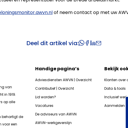
loningsmonitor.awvn.nl
of neem contact op met uw AWV
Deel dit artikel via:
Handige pagina’s
Bekijk oo
Adviesdiensten AWVN | Overzicht
Klanten over 
ing van
Contributief | Overzicht
Data & tools
t in 1919.
Lid worden?
Inclusief wer
s op alle
Vacatures
Aanmelden n
De adviseurs van AWVN
n b
ehartigt de
AWVN-werkgeverslijn
n voor een