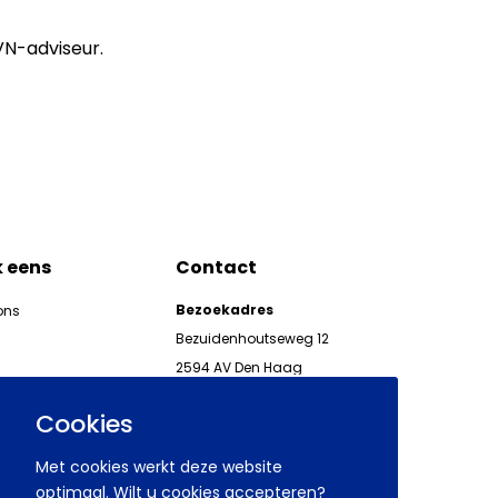
N-adviseur.
k eens
Contact
Bezoekadres
ons
Bezuidenhoutseweg 12
2594 AV Den Haag
kgeven
Telefoon 070 850 86 00
ieuwsbrieven AWVN
Cookies
AWVN-werkgeverslijn:
070 850 86 05,
Met cookies werkt deze website
werkgeverslijn@awvn.nl
optimaal. Wilt u cookies accepteren?