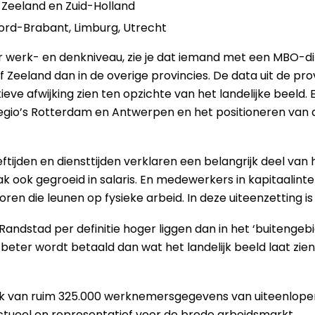
 Zeeland en Zuid-Holland
ord-Brabant, Limburg, Utrecht
r werk- en denkniveau, zie je dat iemand met een MBO-d
 Zeeland dan in de overige provincies. De data uit de pro
ieve afwijking zien ten opzichte van het landelijke beeld.
gio’s Rotterdam en Antwerpen en het positioneren van de
jden en diensttijden verklaren een belangrijk deel van he
ak ook gegroeid in salaris. En medewerkers in kapitaalint
en die leunen op fysieke arbeid. In deze uiteenzetting is
andstad per definitie hoger liggen dan in het ‘buitengebied’
et beter wordt betaald dan wat het landelijk beeld laat zien
k van ruim 325.000 werknemersgegevens van uiteenlopen
 actueel en representatief voor de brede arbeidsmarkt.