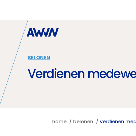
Naar hoofdinhoud
BELONEN
Verdienen medewer
home
belonen
verdienen med