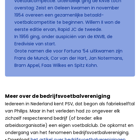
voetbalcompetitie. Uiteindelijk ging de KNVB toch
overstag: Zeist en Geleen kwamen in november
1954 overeen een gezamenlijke betaald-
voetbalcompetitie te beginnen. Willem II won de
eerste editie ervan, Rapid JC de tweede.
In 1956 ging, onder auspiciën van de KNVB, de
Eredivisie van start.
Grote namen die voor Fortuna ’54 uitkwamen zijn
Frans de Munck, Cor van der Hart, Jan Notermans,
Bram Appel, Faas Wilkes en Spitz Kohn.
Meer over de bedrijfsvoetbalvereniging
Iedereen in Nederland kent PSV, dat begon als fabriekselftal
van Philips. Maar in het verleden had zo ongeveer elk
zichzelf respecterend bedrijf (of breder: elke
arbeidsorganisatie) een eigen voetbalclub. De opkomst en
ondergang van het fenomeen bedrijfsvoetbalvereniging.
• Download
het artikel over bedrijfsvoetbalverenigingen
,