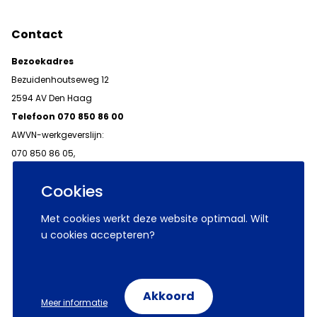
Contact
Bezoekadres
Bezuidenhoutseweg 12
2594 AV Den Haag
Telefoon 070 850 86 00
AWVN-werkgeverslijn:
070 850 86 05,
werkgeverslijn@awvn.nl
Cookies
Met cookies werkt deze website optimaal. Wilt
u cookies accepteren?
© 2026 AWVN
Voorwaarden
Wij zijn AWVN
Akkoord
Meer informatie
Volg ons op: