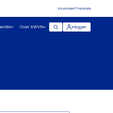
Lid worden?
Translate
genda
Over AWVN
Inloggen