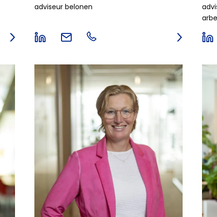
adviseur belonen
advi
arb