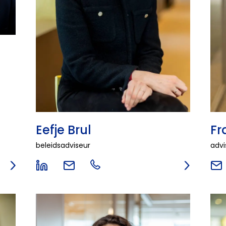
Eefje Brul
Fr
beleidsadviseur
advi