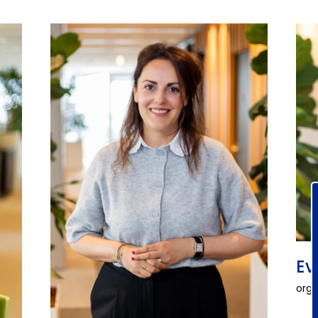
Ev
orga