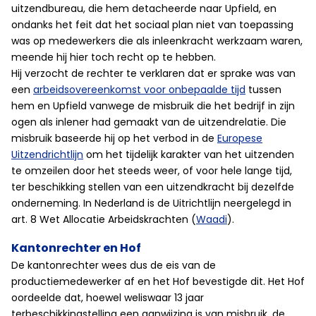
uitzendbureau, die hem detacheerde naar Upfield, en
ondanks het feit dat het sociaal plan niet van toepassing
was op medewerkers die als inleenkracht werkzaam waren,
meende hij hier toch recht op te hebben.
Hij verzocht de rechter te verklaren dat er sprake was van
een
arbeidsovereenkomst voor onbepaalde tijd
tussen
hem en Upfield vanwege de misbruik die het bedrijf in zijn
ogen als inlener had gemaakt van de uitzendrelatie. Die
misbruik baseerde hij op het verbod in de
Europese
Uitzendrichtlijn
om het tijdelijk karakter van het uitzenden
te omzeilen door het steeds weer, of voor hele lange tijd,
ter beschikking stellen van een uitzendkracht bij dezelfde
onderneming. In Nederland is de Uitrichtlijn neergelegd in
art. 8 Wet Allocatie Arbeidskrachten (
Waadi
).
Kantonrechter en Hof
De kantonrechter wees dus de eis van de
productiemedewerker af en het Hof bevestigde dit. Het Hof
oordeelde dat, hoewel weliswaar 13 jaar
terbeschikkingstelling een aanwijzing is van misbruik, de